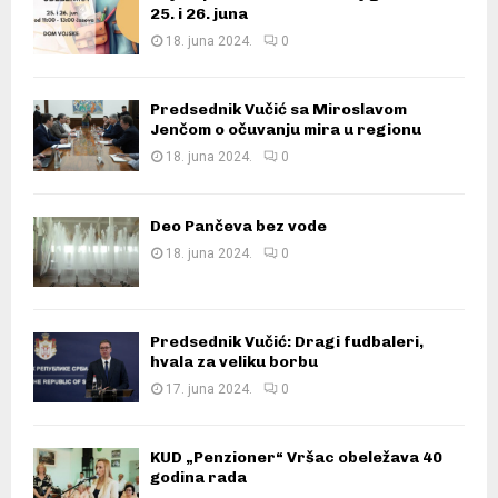
25. i 26. juna
18. juna 2024.
0
Predsednik Vučić sa Miroslavom
Jenčom o očuvanju mira u regionu
18. juna 2024.
0
Deo Pančeva bez vode
18. juna 2024.
0
Predsednik Vučić: Dragi fudbaleri,
hvala za veliku borbu
17. juna 2024.
0
KUD „Penzioner“ Vršac obeležava 40
godina rada