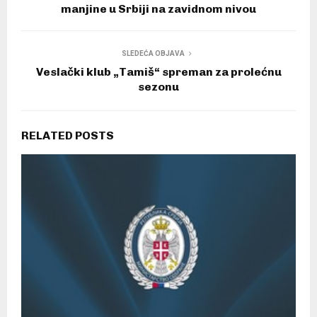
manjine u Srbiji na zavidnom nivou
SLEDEĆA OBJAVA
Veslački klub „Tamiš“ spreman za prolećnu
sezonu
RELATED POSTS