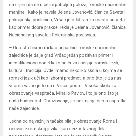
sa ciljem da se u celini poboljša položaj romske nacionalne
manjine. Kako je navela Jelena Jovanović, članica Saveta i
pokrajinska poslanica, Vršac je odabran za mesto susreta
kao primer dobre prakse, rekla je Jelena Jovanović, članica
Nacionalnog saveta i Pokrajinska poslanica.
– Ono što bismo mi kao pripadnici romske nacionalne
zajednice je da je grad Vršac jedan pozitivan primer i
identifikacioni model kako se čuva i neguje romski jezik,
kultura i tradicija. Ovde imamo nekoliko škola u kojima se
romski jezik uči kao izborni predmet, a ono što je za nas
veoma važno je to da u Vršcu postoji Visoka škola za
obrazovanje vaspitača, Mihailo Pavlov, i to je ono što je
naša budućnost. Obrazovanje, jer bez njega nema napretka
naše zajednice.
Jedna od najvažnijih tačaka bila je obrazovanje Roma i
očuvanje romskog jezika, kao neizostavnog dela