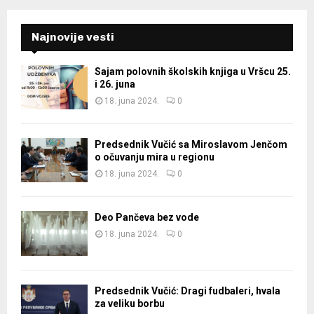
Najnovije vesti
Sajam polovnih školskih knjiga u Vršcu 25.
i 26. juna
18. juna 2024.
0
Predsednik Vučić sa Miroslavom Jenčom
o očuvanju mira u regionu
18. juna 2024.
0
Deo Pančeva bez vode
18. juna 2024.
0
Predsednik Vučić: Dragi fudbaleri, hvala
za veliku borbu