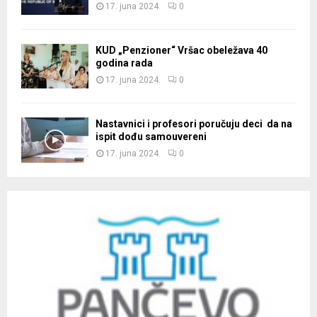
17. juna 2024.
0
KUD „Penzioner“ Vršac obeležava 40
godina rada
17. juna 2024.
0
Nastavnici i profesori poručuju deci da na
ispit dođu samouvereni
17. juna 2024.
0