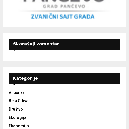
Skorašnji komentari
Kategorije
Alibunar
Bela Crkva
Društvo
Ekologija
Ekonomija