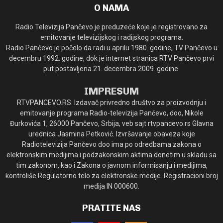
O NAMA
Radio Televizija Pančevo je preduzeće koje je registrovano za
emitovanje televizijskog i radijskog programa.
Radio Pančevo je počelo da radi u aprilu 1980. godine, TV Pančevo u
decembru 1992. godine, dok je internet stranica RTV Pančevo prvi
put postavljena 21. decembra 2009. godine.
IMPRESUM
RTVPANCEVO.RS. Izdavač privredno društvo za proizvodnju i
emitovanje programa Radio-televizija Pančevo, doo, Nikole
Đurkovića 1, 26000 Pančevo, Srbija, veb sajt rtvpancevo.rs Glavna
urednica Jasmina Petković. Izvršavanje obaveza koje
Radiotelevizija Pančevo doo ima po odredbama zakona o
elektronskim medijima i podzakonskim aktima donetim u skladu sa
tim zakonom, kao i Zakona o javnom informisanju i medijima,
kontroliše Regulatorno telo za elektronske medije. Registracioni broj
medija IN 000600.
PRATITE NAS