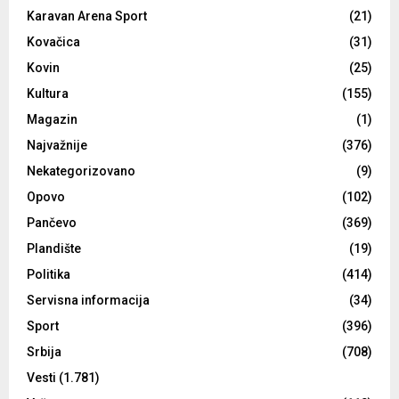
Karavan Arena Sport
(21)
Kovačica
(31)
Kovin
(25)
Kultura
(155)
Magazin
(1)
Najvažnije
(376)
Nekategorizovano
(9)
Opovo
(102)
Pančevo
(369)
Plandište
(19)
Politika
(414)
Servisna informacija
(34)
Sport
(396)
Srbija
(708)
Vesti
(1.781)