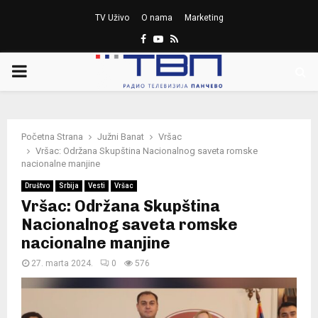
TV Uživo
O nama
Marketing
Facebook
Youtube
Rss
PRIMARY
MENU
Početna Strana
Južni Banat
Vršac
Vršac: Održana Skupština Nacionalnog saveta romske
nacionalne manjine
Društvo
Srbija
Vesti
Vršac
Vršac: Održana Skupština
Nacionalnog saveta romske
nacionalne manjine
27. marta 2024.
0
576