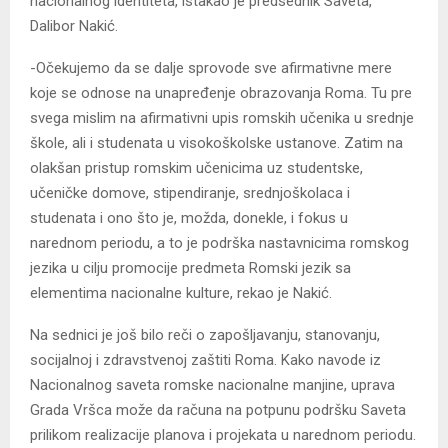
nacionalnog identiteta, istakao je predsednik Saveta,
Dalibor Nakić.
-Očekujemo da se dalje sprovode sve afirmativne mere
koje se odnose na unapređenje obrazovanja Roma. Tu pre
svega mislim na afirmativni upis romskih učenika u srednje
škole, ali i studenata u visokoškolske ustanove. Zatim na
olakšan pristup romskim učenicima uz studentske,
učeničke domove, stipendiranje, srednjoškolaca i
studenata i ono što je, možda, donekle, i fokus u
narednom periodu, a to je podrška nastavnicima romskog
jezika u cilju promocije predmeta Romski jezik sa
elementima nacionalne kulture, rekao je Nakić.
Na sednici je još bilo reči o zapošljavanju, stanovanju,
socijalnoj i zdravstvenoj zaštiti Roma. Kako navode iz
Nacionalnog saveta romske nacionalne manjine, uprava
Grada Vršca može da računa na potpunu podršku Saveta
prilikom realizacije planova i projekata u narednom periodu.