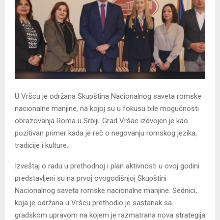
U Vršcu je održana Skupština Nacionalnog saveta romske
nacionalne manjine, na kojoj su u fokusu bile mogućnosti
obrazovanja Roma u Srbiji. Grad Vršac izdvojen je kao
pozitivan primer kada je reč o negovanju romskog jezika,
tradicije i kulture.
Izveštaj o radu u prethodnoj i plan aktivnosti u ovoj godini
predstavljeni su na prvoj ovogodišnjoj Skupštini
Nacionalnog saveta romske nacionalne manjine. Sednici,
koja je održana u Vršcu prethodio je sastanak sa
gradskom upravom na kojem je razmatrana nova strategija