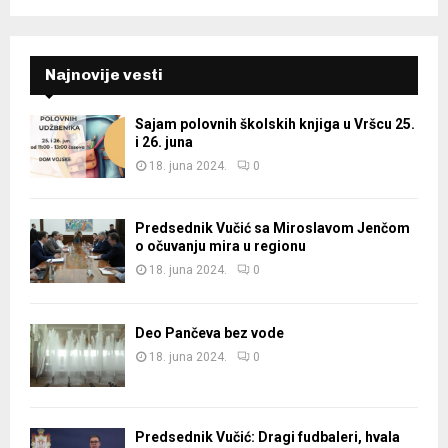
Najnovije vesti
Sajam polovnih školskih knjiga u Vršcu 25.
i 26. juna
18. juna 2024.
0
Predsednik Vučić sa Miroslavom Jenčom
o očuvanju mira u regionu
18. juna 2024.
0
Deo Pančeva bez vode
18. juna 2024.
0
Predsednik Vučić: Dragi fudbaleri, hvala