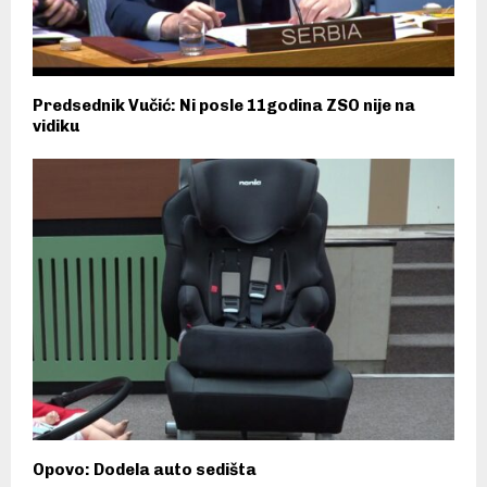
Predsednik Vučić: Ni posle 11godina ZSO nije na
vidiku
Opovo: Dodela auto sedišta