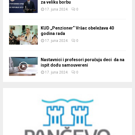
za veliku borbu
17. juna 2024.
0
KUD „Penzioner“ Vršac obeležava 40
godina rada
17. juna 2024.
0
Nastavnici i profesori poručuju deci da na
ispit dođu samouvereni
17. juna 2024.
0