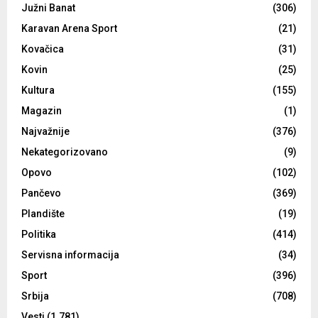
Južni Banat
(306)
Karavan Arena Sport
(21)
Kovačica
(31)
Kovin
(25)
Kultura
(155)
Magazin
(1)
Najvažnije
(376)
Nekategorizovano
(9)
Opovo
(102)
Pančevo
(369)
Plandište
(19)
Politika
(414)
Servisna informacija
(34)
Sport
(396)
Srbija
(708)
Vesti
(1.781)