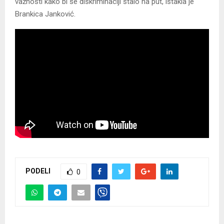
važnosti kako bi se diskriminaciji stalo na put, istakla je
Brankica Janković.
PODELI
0