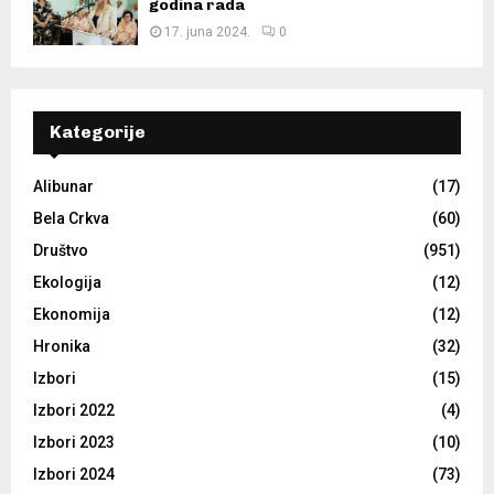
godina rada
17. juna 2024.
0
Kategorije
Alibunar
(17)
Bela Crkva
(60)
Društvo
(951)
Ekologija
(12)
Ekonomija
(12)
Hronika
(32)
Izbori
(15)
Izbori 2022
(4)
Izbori 2023
(10)
Izbori 2024
(73)