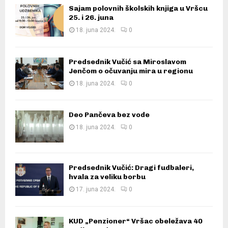
Sajam polovnih školskih knjiga u Vršcu
25. i 26. juna
18. juna 2024.
0
Predsednik Vučić sa Miroslavom
Jenčom o očuvanju mira u regionu
18. juna 2024.
0
Deo Pančeva bez vode
18. juna 2024.
0
Predsednik Vučić: Dragi fudbaleri,
hvala za veliku borbu
17. juna 2024.
0
KUD „Penzioner“ Vršac obeležava 40