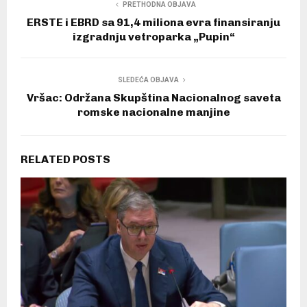
PRETHODNA OBJAVA
ERSTE i EBRD sa 91,4 miliona evra finansiranju
izgradnju vetroparka „Pupin“
SLEDEĆA OBJAVA
Vršac: Održana Skupština Nacionalnog saveta
romske nacionalne manjine
RELATED POSTS