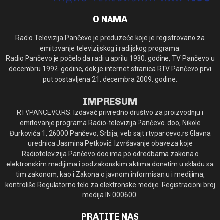
O NAMA
Radio Televizija Pančevo je preduzeće koje je registrovano za
emitovanje televizijskog i radijskog programa.
Radio Pančevo je počelo da radi u aprilu 1980. godine, TV Pančevo u
decembru 1992. godine, dok je internet stranica RTV Pančevo prvi
put postavljena 21. decembra 2009. godine.
IMPRESUM
RTVPANCEVO.RS. Izdavač privredno društvo za proizvodnju i
emitovanje programa Radio-televizija Pančevo, doo, Nikole
Đurkovića 1, 26000 Pančevo, Srbija, veb sajt rtvpancevo.rs Glavna
urednica Jasmina Petković. Izvršavanje obaveza koje
Radiotelevizija Pančevo doo ima po odredbama zakona o
elektronskim medijima i podzakonskim aktima donetim u skladu sa
tim zakonom, kao i Zakona o javnom informisanju i medijima,
kontroliše Regulatorno telo za elektronske medije. Registracioni broj
medija IN 000600.
PRATITE NAS