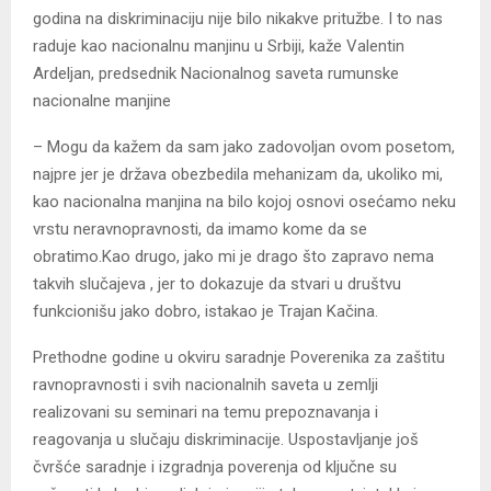
godina na diskriminaciju nije bilo nikakve pritužbe. I to nas
raduje kao nacionalnu manjinu u Srbiji, kaže Valentin
Ardeljan, predsednik Nacionalnog saveta rumunske
nacionalne manjine
– Mogu da kažem da sam jako zadovoljan ovom posetom,
najpre jer je država obezbedila mehanizam da, ukoliko mi,
kao nacionalna manjina na bilo kojoj osnovi osećamo neku
vrstu neravnopravnosti, da imamo kome da se
obratimo.Kao drugo, jako mi je drago što zapravo nema
takvih slučajeva , jer to dokazuje da stvari u društvu
funkcionišu jako dobro, istakao je Trajan Kačina.
Prethodne godine u okviru saradnje Poverenika za zaštitu
ravnopravnosti i svih nacionalnih saveta u zemlji
realizovani su seminari na temu prepoznavanja i
reagovanja u slučaju diskriminacije. Uspostavljanje još
čvršće saradnje i izgradnja poverenja od ključne su