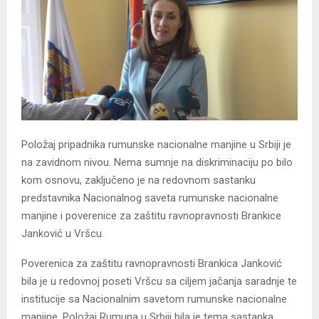
Položaj pripadnika rumunske nacionalne manjine u Srbiji je
na zavidnom nivou. Nema sumnje na diskriminaciju po bilo
kom osnovu, zaključeno je na redovnom sastanku
predstavnika Nacionalnog saveta rumunske nacionalne
manjine i poverenice za zaštitu ravnopravnosti Brankice
Janković u Vršcu.
Poverenica za zaštitu ravnopravnosti Brankica Janković
bila je u redovnoj poseti Vršcu sa ciljem jačanja saradnje te
institucije sa Nacionalnim savetom rumunske nacionalne
manjine. Položaj Rumuna u Srbiji bila je tema sastanka