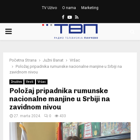
TV Uživo
O nama
Marketing
Facebook
Youtube
Rss
PRIMARY
MENU
Početna Strana
Južni Banat
Vršac
Položaj pripadnika rumunske nacionalne manjine u Srbiji na
zavidnom nivou
Društvo
Vesti
Vršac
Položaj pripadnika rumunske
nacionalne manjine u Srbiji na
zavidnom nivou
27. marta 2024.
0
433