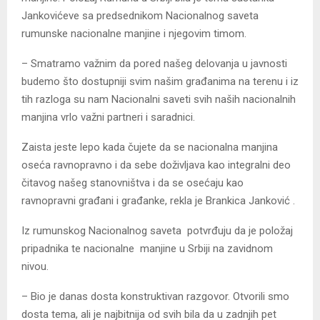
Jankovićeve sa predsednikom Nacionalnog saveta
rumunske nacionalne manjine i njegovim timom.
– Smatramo važnim da pored našeg delovanja u javnosti
budemo što dostupniji svim našim građanima na terenu i iz
tih razloga su nam Nacionalni saveti svih naših nacionalnih
manjina vrlo važni partneri i saradnici.
Zaista jeste lepo kada čujete da se nacionalna manjina
oseća ravnopravno i da sebe doživljava kao integralni deo
čitavog našeg stanovništva i da se osećaju kao
ravnopravni građani i građanke, rekla je Brankica Janković .
Iz rumunskog Nacionalnog saveta potvrđuju da je položaj
pripadnika te nacionalne manjine u Srbiji na zavidnom
nivou.
– Bio je danas dosta konstruktivan razgovor. Otvorili smo
dosta tema, ali je najbitnija od svih bila da u zadnjih pet