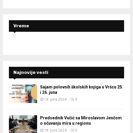
:
C
H
Vreme
Najnovije vesti
Sajam polovnih školskih knjiga u Vršcu 25.
i 26. juna
18. juna 2024.
0
Predsednik Vučić sa Miroslavom Jenčom
o očuvanju mira u regionu
18. juna 2024.
0