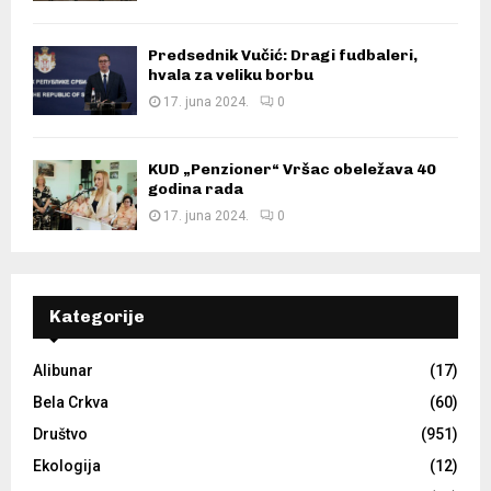
Predsednik Vučić: Dragi fudbaleri,
hvala za veliku borbu
17. juna 2024.
0
KUD „Penzioner“ Vršac obeležava 40
godina rada
17. juna 2024.
0
Kategorije
Alibunar
(17)
Bela Crkva
(60)
Društvo
(951)
Ekologija
(12)