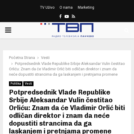
TV Uživo
O nama
Marketing
Facebook
Youtube
Rss
PRIMARY
MENU
Početna Strana
Vesti
Potpredsednik Vlade Republike Srbije Aleksandar Vulin čestitao
Orliću: Znam da će Vladimir Orlić biti odličan direktor i znam da
neće dopustiti strancima da ga laskanjem i pretnjama promene
Politika
Vesti
Potpredsednik Vlade Republike
Srbije Aleksandar Vulin čestitao
Orliću: Znam da će Vladimir Orlić biti
odličan direktor i znam da neće
dopustiti strancima da ga
laskanjem i pretnjama promene