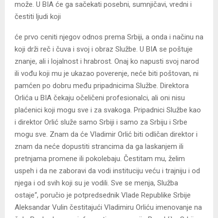
može. U BIA će ga sačekati posebni, sumnjičavi, vredni i
čestiti ljudi koji
će prvo ceniti njegov odnos prema Srbiji, a onda i načinu na
koji drži reč i čuva i svoj i obraz Službe. U BIA se poštuje
znanje, ali i lojalnost i hrabrost. Onaj ko napusti svoj narod
ili vođu koji mu je ukazao poverenje, neće biti poštovan, ni
pamćen po dobru među pripadnicima Službe. Direktora
Orlića u BIA čekaju očeličeni profesionalci, ali oni nisu
plaćenici koji mogu sve i za svakoga. Pripadnici Službe kao
i direktor Orlić služe samo Srbiji i samo za Srbiju i Srbe
mogu sve. Znam da će Vladimir Orlić biti odličan direktor i
znam da neće dopustiti strancima da ga laskanjem ili
pretnjama promene ili pokolebaju. Čestitam mu, želim
uspeh i da ne zaboravi da vodi instituciju veću i trajniju i od
njega i od svih koji su je vodili. Sve se menja, Služba
ostaje“, poručio je potpredsednik Vlade Republike Srbije
Aleksandar Vulin čestitajući Vladimiru Orliću imenovanje na