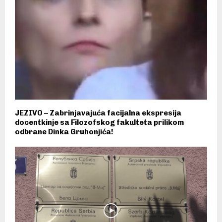
JEZIVO – Zabrinjavajuća facijalna ekspresija
docentkinje sa Filozofskog fakulteta prilikom
odbrane Dinka Gruhonjića!