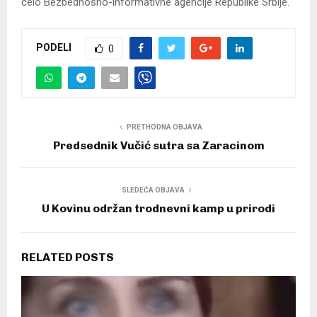
čelo Bezbednosno-informativne agencije Republike Srbije.
PODELI
0
PRETHODNA OBJAVA
Predsednik Vučić sutra sa Zaracinom
SLEDEĆA OBJAVA
U Kovinu održan trodnevni kamp u prirodi
RELATED POSTS