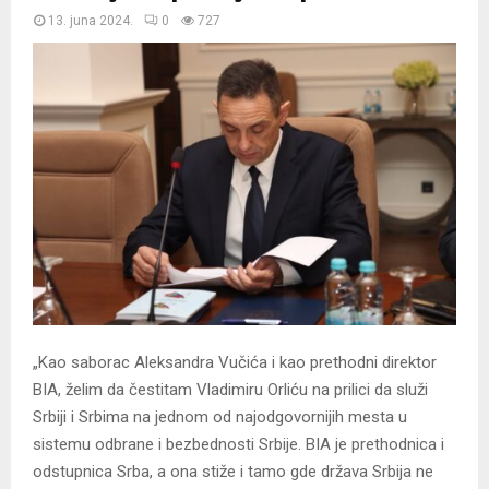
13. juna 2024.
0
727
„Kao saborac Aleksandra Vučića i kao prethodni direktor
BIA, želim da čestitam Vladimiru Orliću na prilici da služi
Srbiji i Srbima na jednom od najodgovornijih mesta u
sistemu odbrane i bezbednosti Srbije. BIA je prethodnica i
odstupnica Srba, a ona stiže i tamo gde država Srbija ne