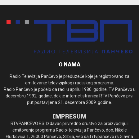
O NAMA
Radio Televizija Pančevo je preduzeće koje je registrovano za
emitovanje televizijskog i radijskog programa.
Radio Pančevo je počelo da radi u aprilu 1980. godine, TV Pančevo u
decembru 1992. godine, dok je internet stranica RTV Pančevo prvi
put postavljena 21. decembra 2009. godine.
IMPRESUM
RTVPANCEVO.RS. Izdavač privredno društvo za proizvodnju i
emitovanje programa Radio-televizija Pančevo, doo, Nikole
Đurkovića 1, 26000 Pančevo, Srbija, veb sajt rtvpancevo.rs Glavna