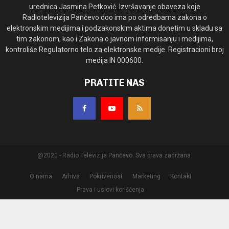
urednica Jasmina Petković. Izvršavanje obaveza koje
Radiotelevizija Pančevo doo ima po odredbama zakona o
elektronskim medijima i podzakonskim aktima donetim u skladu sa
tim zakonom, kao i Zakona o javnom informisanju i medijima,
kontroliše Regulatorno telo za elektronske medije. Registracioni broj
medija IN 000600.
PRATITE NAS
@2020 - Radio Televizija Pančevo. Sva prava zadržana.
O nama
Arhiva
Pokrivenost
Marketing
Kontakt
Prava i uslovi korišćenja