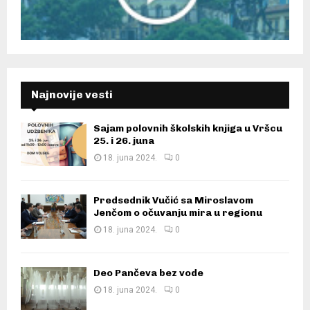
Najnovije vesti
Sajam polovnih školskih knjiga u Vršcu
25. i 26. juna
18. juna 2024.
0
Predsednik Vučić sa Miroslavom
Jenčom o očuvanju mira u regionu
18. juna 2024.
0
Deo Pančeva bez vode
18. juna 2024.
0