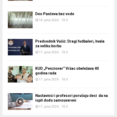
Deo Pančeva bez vode
18. juna 2024.
0
Predsednik Vučić: Dragi fudbaleri, hvala
za veliku borbu
17. juna 2024.
0
KUD „Penzioner“ Vršac obeležava 40
godina rada
17. juna 2024.
0
Nastavnici i profesori poručuju deci da na
ispit dođu samouvereni
17. juna 2024.
0