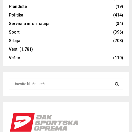
Plandište
(19)
Politika
(414)
Servisna informacija
(34)
Sport
(396)
Srbija
(708)
Vesti
(1.781)
Vršac
(110)
S
e
a
S
r
c
E
h
f
A
o
r
R