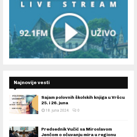
Najnovije vesti
Sajam polovnih školskih knjiga u Vršcu
25. i 26. juna
18. juna 2024.
0
Predsednik Vučić sa Miroslavom
Jenčom o očuvanju mira u regionu