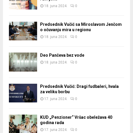
18. juna 2024.
0
Predsednik Vučić sa Miroslavom Jenčom
o očuvanju mira u regionu
18. juna 2024.
0
Deo Pančeva bez vode
18. juna 2024.
0
Predsednik Vučić: Dragi fudbaleri, hvala
za veliku borbu
17. juna 2024.
0
KUD „Penzioner“ Vršac obeležava 40
godina rada
17. juna 2024.
0