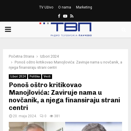
TV Uživo
O nama
Marketing
Facebook
Youtube
Rss
PRIMARY
MENU
Početna Strana
Izbori 2024
Ponoš oštro kritikovao Manojlovića: Zaviruje nama u novčanik, a
njega finansiraju strani centri
Izbori 2024
Politika
Vesti
Ponoš oštro kritikovao
Manojlovića: Zaviruje nama u
novčanik, a njega finansiraju strani
centri
20. maja 2024.
0
381