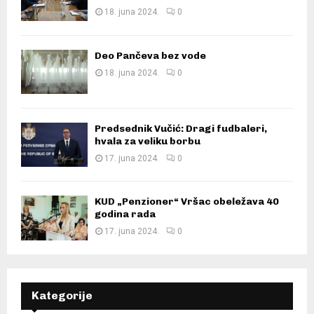
18. juna 2024.
0
Deo Pančeva bez vode
18. juna 2024.
0
Predsednik Vučić: Dragi fudbaleri,
hvala za veliku borbu
17. juna 2024.
0
KUD „Penzioner“ Vršac obeležava 40
godina rada
17. juna 2024.
0
Kategorije