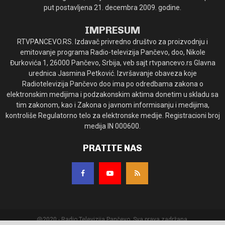
put postavljena 21. decembra 2009. godine.
IMPRESUM
RTVPANCEVO.RS. Izdavač privredno društvo za proizvodnju i
emitovanje programa Radio-televizija Pančevo, doo, Nikole
Đurkovića 1, 26000 Pančevo, Srbija, veb sajt rtvpancevo.rs Glavna
urednica Jasmina Petković. Izvršavanje obaveza koje
Radiotelevizija Pančevo doo ima po odredbama zakona o
elektronskim medijima i podzakonskim aktima donetim u skladu sa
tim zakonom, kao i Zakona o javnom informisanju i medijima,
kontroliše Regulatorno telo za elektronske medije. Registracioni broj
medija IN 000600.
PRATITE NAS
@2020 - Radio Televizija Pančevo. Sva prava zadržana.