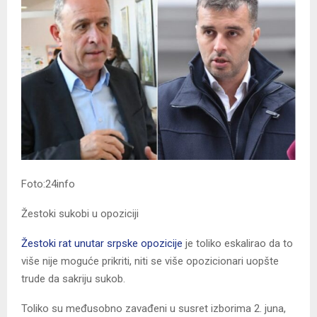
Foto:24info
Žestoki sukobi u opoziciji
Žestoki rat unutar srpske opozicije
je toliko eskalirao da to
više nije moguće prikriti, niti se više opozicionari uopšte
trude da sakriju sukob.
Toliko su međusobno zavađeni u susret izborima 2. juna,