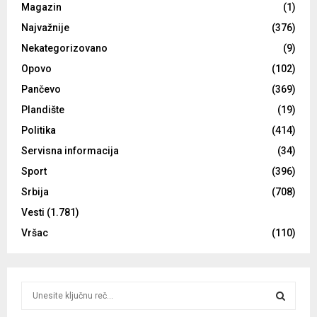
Magazin
(1)
Najvažnije
(376)
Nekategorizovano
(9)
Opovo
(102)
Pančevo
(369)
Plandište
(19)
Politika
(414)
Servisna informacija
(34)
Sport
(396)
Srbija
(708)
Vesti
(1.781)
Vršac
(110)
S
e