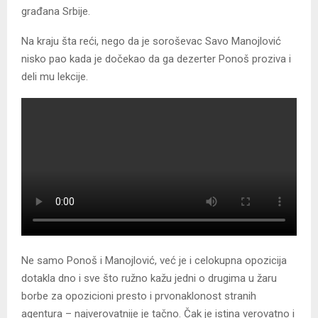
građana Srbije.
Na kraju šta reći, nego da je soroševac Savo Manojlović
nisko pao kada je dočekao da ga dezerter Ponoš proziva i
deli mu lekcije.
Ne samo Ponoš i Manojlović, već je i celokupna opozicija
dotakla dno i sve što ružno kažu jedni o drugima u žaru
borbe za opozicioni presto i prvonaklonost stranih
agentura – najverovatnije je tačno. Čak je istina verovatno i