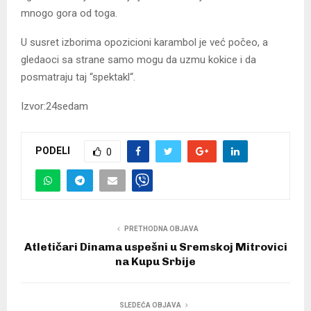
mnogo gora od toga.
U susret izborima opozicioni karambol je već počeo, a
gledaoci sa strane samo mogu da uzmu kokice i da
posmatraju taj “spektakl“.
Izvor:24sedam
PODELI
0
PRETHODNA OBJAVA
Atletičari Dinama uspešni u Sremskoj Mitrovici
na Kupu Srbije
SLEDEĆA OBJAVA