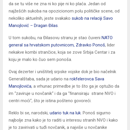
da se tu više ne zna ni ko pije ni ko plaća. Jedan od
najžešćih sukoba na opozicionom polu političke scene, od
nekoliko aktuelnih, jeste svakako
sukob na relaciji Savo
Manojlović – Dragan Đilas
.
U tom sukobu, na Đilasovu stranu je stao čuveni
NATO
general sa hrvatskom putovnicom, Zdravko Ponoš
, lider
nekakve kombi strančice, koja se zove Srbija Centar i za
koju je malo ko čuo sem ponoša.
Ovaj dezerter i uništitelj srpske vojske dok je bio načelnik
Generalštaba, sada je udario na
rokfelerovca Sava
Manojlovića
, a vrhunac primedbe je to što ga je optužio da
im “zaviruje u novčanik“ i da ga “finansiraju strane NVO i
centri moći“, što je istina pošteno govoreći.
Reklo bi se, narodski,
udario tuk na luk
. Ponoš sigurno
najbolje zna kako je to raditi u interesu stranih NVO i kako
je to zavirivati u tuđi novčanik, a najviše u novčanike