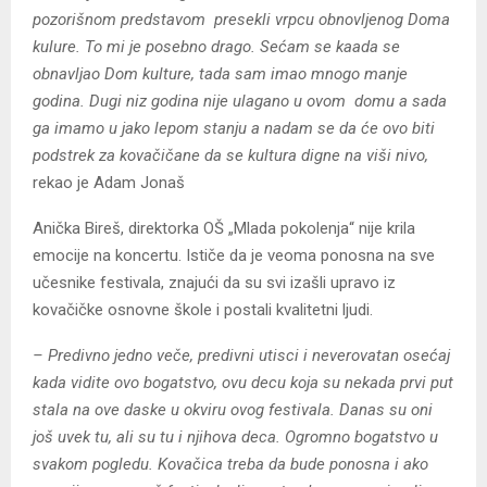
pozorišnom predstavom presekli vrpcu obnovljenog Doma
kulure. To mi je posebno drago. Sećam se kaada se
obnavljao Dom kulture, tada sam imao mnogo manje
godina. Dugi niz godina nije ulagano u ovom domu a sada
ga imamo u jako lepom stanju a nadam se da će ovo biti
podstrek za kovačičane da se kultura digne na viši nivo,
rekao je Adam Jonaš
Anička Bireš, direktorka OŠ „Mlada pokolenja“ nije krila
emocije na koncertu. Ističe da je veoma ponosna na sve
učesnike festivala, znajući da su svi izašli upravo iz
kovačičke osnovne škole i postali kvalitetni ljudi.
– Predivno jedno veče, predivni utisci i neverovatan osećaj
kada vidite ovo bogatstvo, ovu decu koja su nekada prvi put
stala na ove daske u okviru ovog festivala. Danas su oni
još uvek tu, ali su tu i njihova deca. Ogromno bogatstvo u
svakom pogledu. Kovačica treba da bude ponosna i ako