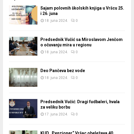
Sajam polovnih školskih knjiga u Vršcu 25.
i 26. juna
18. juna 2024.
0
Predsednik Vučić sa Miroslavom Jenčom
o očuvanju mira u regionu
18. juna 2024.
0
Deo Pančeva bez vode
18. juna 2024.
0
Predsednik Vučić: Dragi fudbaleri, hvala
za veliku borbu
17. juna 2024.
0
KUD „Penzioner“ Vršac obeležava 40