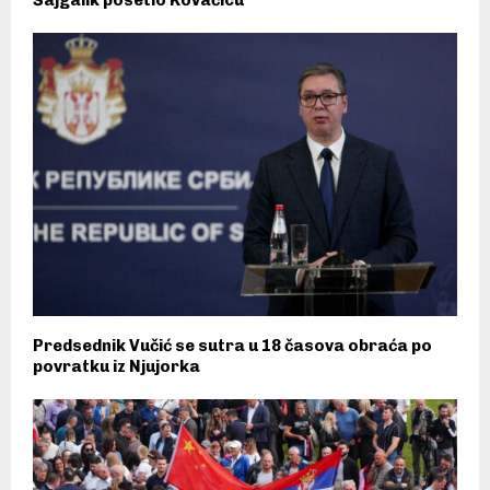
Šajgalik posetio Kovačicu
Predsednik Vučić se sutra u 18 časova obraća po
povratku iz Njujorka