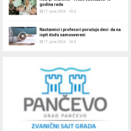
godina rada
17. juna 2024.
0
Nastavnici i profesori poručuju deci da na
ispit dođu samouvereni
17. juna 2024.
0