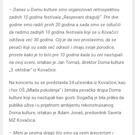
– Danas u Domu kulture smo organizovali retrospektivu
zadnih 10 godina festivala „Raspevani dragulji“. Pre dve
godine smo radili prvih 20 godina a sada smo se odlučili
da radimo zadnjih 10 godina festivala koji se u Kovačici
održava već 30 godina. Cilj je da ovo proslavimo, da se
pevači koji su sada već odrasli i imaju svoje porodice,
prisete kako je to bilo pre 10 godina kada su oni nastupali
na ovoj sceni,
istakao je Jan Tomaš, direktor Doma kulture
„3. oktobar“ iz Kovačice.
Na koncertu su se predstavila 24 učesnika iz Kovačice, kao
i hor OŠ „Mlada pokolenja“ i ženska pevačka drupa Doma
kulture koji su nastupali kao gosti. Događaj je bila prilika da
publika uživa i u prijatnom ambijentu rekonstruisanog
Doma kulture, istakao je Adam Jonaš, predsednik Saveta
MZ Kovačica.
– Meni je veoma drago što smo sa ovim koncertom i