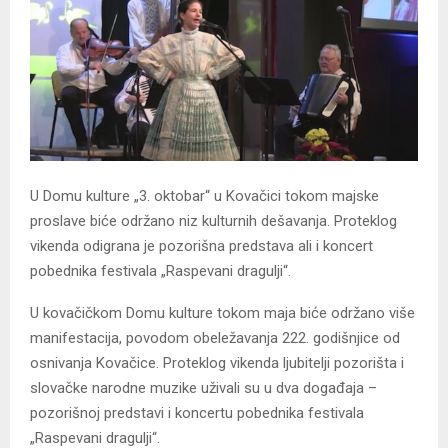
U Domu kulture „3. oktobar“ u Kovačici tokom majske
proslave biće održano niz kulturnih dešavanja. Proteklog
vikenda odigrana je pozorišna predstava ali i koncert
pobednika festivala „Raspevani dragulji“.
U kovačičkom Domu kulture tokom maja biće održano više
manifestacija, povodom obeležavanja 222. godišnjice od
osnivanja Kovačice. Proteklog vikenda ljubitelji pozorišta i
slovačke narodne muzike uživali su u dva događaja –
pozorišnoj predstavi i koncertu pobednika festivala
„Raspevani dragulji“.