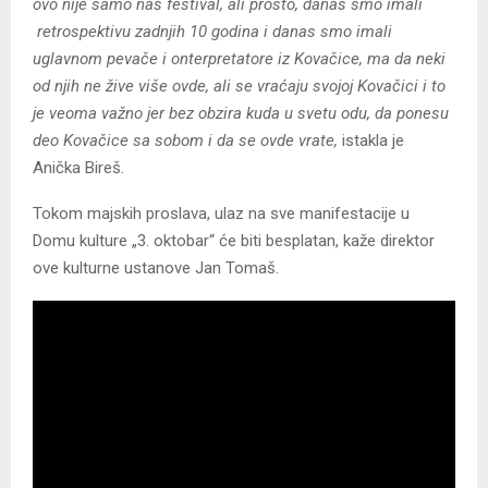
ovo nije samo naš festival, ali prosto, danas smo imali
retrospektivu zadnjih 10 godina i danas smo imali
uglavnom pevače i onterpretatore iz Kovačice, ma da neki
od njih ne žive više ovde, ali se vraćaju svojoj Kovačici i to
je veoma važno jer bez obzira kuda u svetu odu, da ponesu
deo Kovačice sa sobom i da se ovde vrate,
istakla je
Anička Bireš.
Tokom majskih proslava, ulaz na sve manifestacije u
Domu kulture „3. oktobar“ će biti besplatan, kaže direktor
ove kulturne ustanove Jan Tomaš.