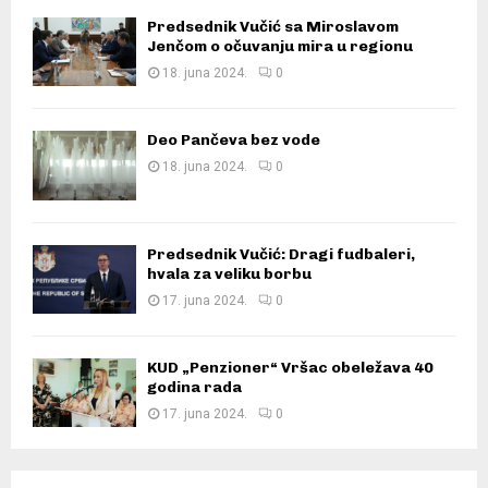
Predsednik Vučić sa Miroslavom
Jenčom o očuvanju mira u regionu
18. juna 2024.
0
Deo Pančeva bez vode
18. juna 2024.
0
Predsednik Vučić: Dragi fudbaleri,
hvala za veliku borbu
17. juna 2024.
0
KUD „Penzioner“ Vršac obeležava 40
godina rada
17. juna 2024.
0