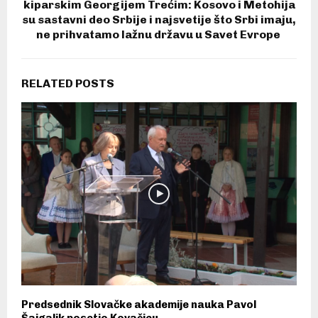
kiparskim Georgijem Trećim: Kosovo i Metohija
su sastavni deo Srbije i najsvetije što Srbi imaju,
ne prihvatamo lažnu državu u Savet Evrope
RELATED POSTS
Predsednik Slovačke akademije nauka Pavol