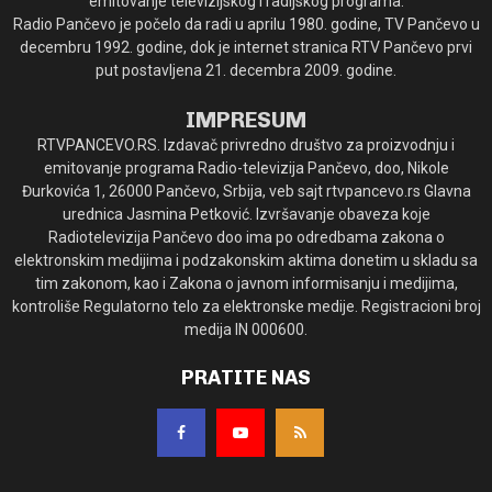
emitovanje televizijskog i radijskog programa.
Radio Pančevo je počelo da radi u aprilu 1980. godine, TV Pančevo u
decembru 1992. godine, dok je internet stranica RTV Pančevo prvi
put postavljena 21. decembra 2009. godine.
IMPRESUM
RTVPANCEVO.RS. Izdavač privredno društvo za proizvodnju i
emitovanje programa Radio-televizija Pančevo, doo, Nikole
Đurkovića 1, 26000 Pančevo, Srbija, veb sajt rtvpancevo.rs Glavna
urednica Jasmina Petković. Izvršavanje obaveza koje
Radiotelevizija Pančevo doo ima po odredbama zakona o
elektronskim medijima i podzakonskim aktima donetim u skladu sa
tim zakonom, kao i Zakona o javnom informisanju i medijima,
kontroliše Regulatorno telo za elektronske medije. Registracioni broj
medija IN 000600.
PRATITE NAS