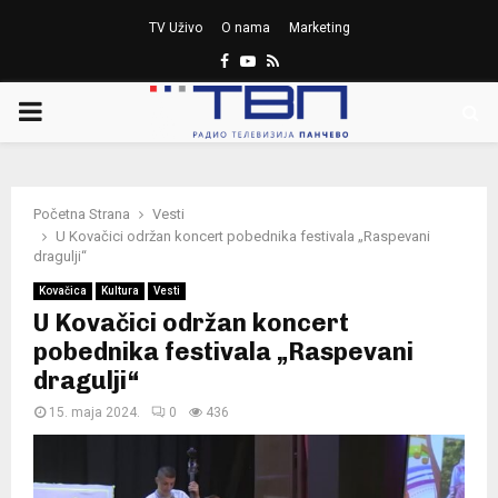
TV Uživo
O nama
Marketing
Facebook
Youtube
Rss
PRIMARY
MENU
Početna Strana
Vesti
U Kovačici održan koncert pobednika festivala „Raspevani
dragulji“
Kovačica
Kultura
Vesti
U Kovačici održan koncert
pobednika festivala „Raspevani
dragulji“
15. maja 2024.
0
436