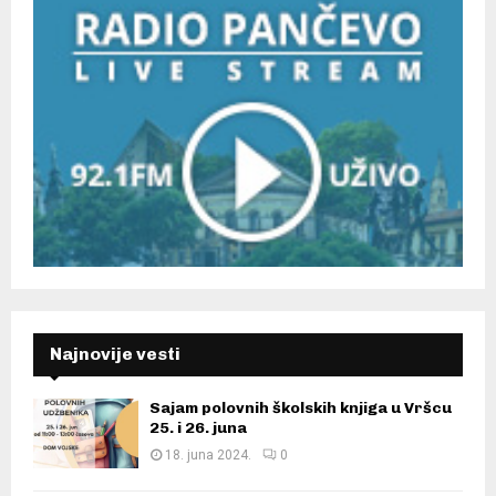
Najnovije vesti
Sajam polovnih školskih knjiga u Vršcu
25. i 26. juna
18. juna 2024.
0