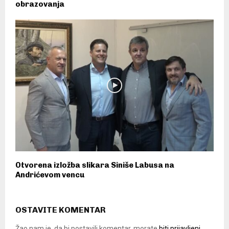
obrazovanja
Otvorena izložba slikara Siniše Labusa na
Andrićevom vencu
OSTAVITE KOMENTAR
Žao nam je, da bi postavili komentar, morate
biti prijavljeni
.