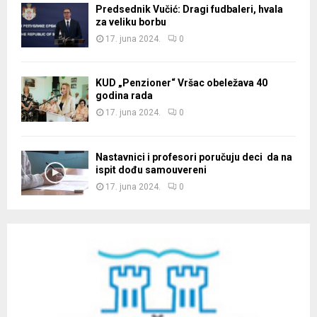
Predsednik Vučić: Dragi fudbaleri, hvala
za veliku borbu
17. juna 2024.
0
KUD „Penzioner“ Vršac obeležava 40
godina rada
17. juna 2024.
0
Nastavnici i profesori poručuju deci da na
ispit dođu samouvereni
17. juna 2024.
0