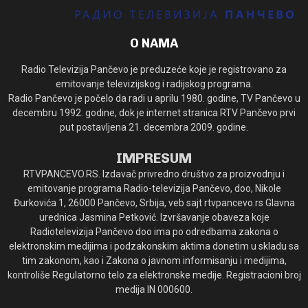
O NAMA
Radio Televizija Pančevo je preduzeće koje je registrovano za
emitovanje televizijskog i radijskog programa.
Radio Pančevo je počelo da radi u aprilu 1980. godine, TV Pančevo u
decembru 1992. godine, dok je internet stranica RTV Pančevo prvi
put postavljena 21. decembra 2009. godine.
IMPRESUM
RTVPANCEVO.RS. Izdavač privredno društvo za proizvodnju i
emitovanje programa Radio-televizija Pančevo, doo, Nikole
Đurkovića 1, 26000 Pančevo, Srbija, veb sajt rtvpancevo.rs Glavna
urednica Jasmina Petković. Izvršavanje obaveza koje
Radiotelevizija Pančevo doo ima po odredbama zakona o
elektronskim medijima i podzakonskim aktima donetim u skladu sa
tim zakonom, kao i Zakona o javnom informisanju i medijima,
kontroliše Regulatorno telo za elektronske medije. Registracioni broj
medija IN 000600.