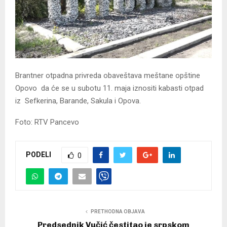
Brantner otpadna privreda obaveštava meštane opštine
Opovo da će se u subotu 11. maja iznositi kabasti otpad
iz Sefkerina, Barande, Sakula i Opova.
Foto: RTV Pancevo
PODELI
0
PRETHODNA OBJAVA
Predsednik Vučić čestitao je srpskom