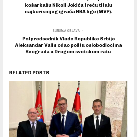
košarkašu Nikoli Jokiću treću titulu
najkorisnijeg igrača NBA lige (MVP).
SLEDEĆA OBJAVA
Potpredsednik Vlade Republike Srbije
Aleksandar Vulin odao poštu oslobodiocima
Beograda u Drugom svetskom ratu
RELATED POSTS