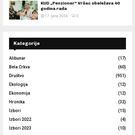
KUD „Penzioner“ Vršac obeležava 40
godina rada
17. juna 2024.
0
Kategorije
Alibunar
(17)
Bela Crkva
(60)
Društvo
(951)
Ekologija
(12)
Ekonomija
(12)
Hronika
(32)
Izbori
(15)
Izbori 2022
(4)
Izbori 2023
(10)