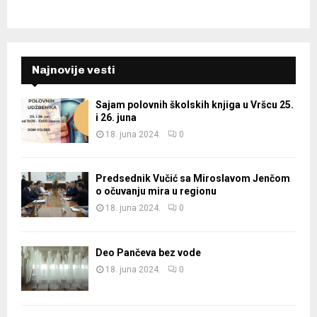
Najnovije vesti
Sajam polovnih školskih knjiga u Vršcu 25.
i 26. juna
18. juna 2024.
0
Predsednik Vučić sa Miroslavom Jenčom
o očuvanju mira u regionu
18. juna 2024.
0
Deo Pančeva bez vode
18. juna 2024.
0