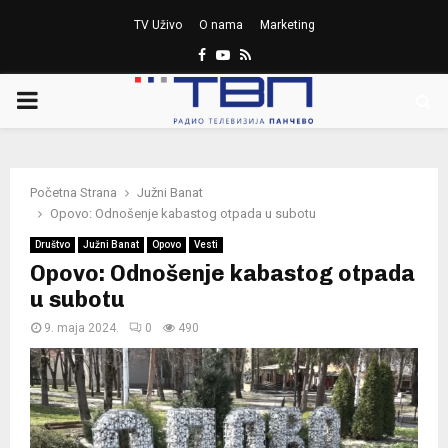
TV Uživo
O nama
Marketing
Facebook
Youtube
Rss
PRIMARY
MENU
Početna Strana
Južni Banat
Opovo: Odnošenje kabastog otpada u subotu
Društvo
Južni Banat
Opovo
Vesti
Opovo: Odnošenje kabastog otpada
u subotu
9. maja 2024.
0
490