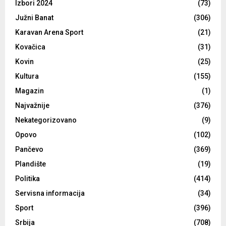
Izbori 2024
(73)
Južni Banat
(306)
Karavan Arena Sport
(21)
Kovačica
(31)
Kovin
(25)
Kultura
(155)
Magazin
(1)
Najvažnije
(376)
Nekategorizovano
(9)
Opovo
(102)
Pančevo
(369)
Plandište
(19)
Politika
(414)
Servisna informacija
(34)
Sport
(396)
Srbija
(708)