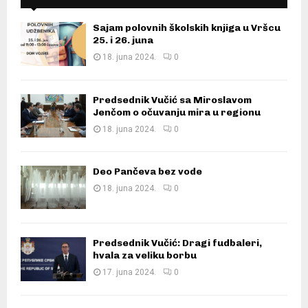
Sajam polovnih školskih knjiga u Vršcu
25. i 26. juna
18. juna 2024.
0
Predsednik Vučić sa Miroslavom
Jenčom o očuvanju mira u regionu
18. juna 2024.
0
Deo Pančeva bez vode
18. juna 2024.
0
Predsednik Vučić: Dragi fudbaleri,
hvala za veliku borbu
17. juna 2024.
0