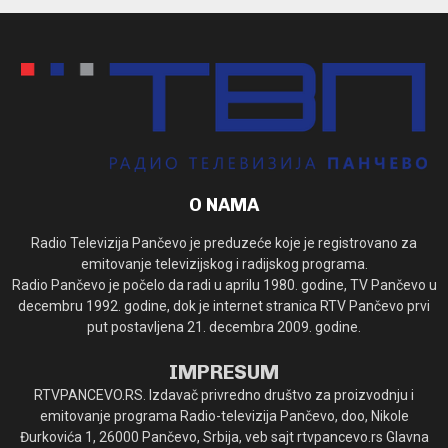
O NAMA
Radio Televizija Pančevo je preduzeće koje je registrovano za
emitovanje televizijskog i radijskog programa.
Radio Pančevo je počelo da radi u aprilu 1980. godine, TV Pančevo u
decembru 1992. godine, dok je internet stranica RTV Pančevo prvi
put postavljena 21. decembra 2009. godine.
IMPRESUM
RTVPANCEVO.RS. Izdavač privredno društvo za proizvodnju i
emitovanje programa Radio-televizija Pančevo, doo, Nikole
Đurkovića 1, 26000 Pančevo, Srbija, veb sajt rtvpancevo.rs Glavna