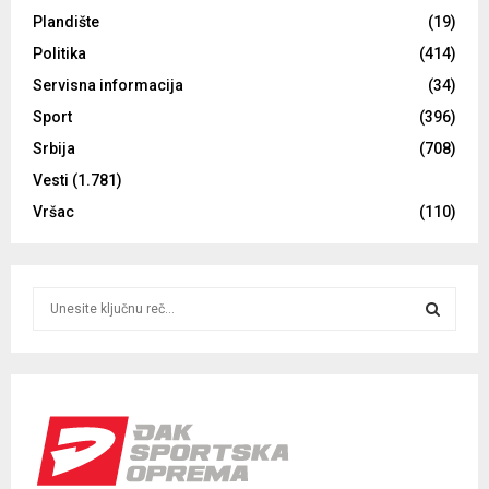
Plandište
(19)
Politika
(414)
Servisna informacija
(34)
Sport
(396)
Srbija
(708)
Vesti
(1.781)
Vršac
(110)
S
e
a
S
r
c
E
h
f
A
o
r
R