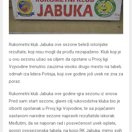
Rukometni klub Jabuka ove sezone beleži istorijske
rezultate, koji nisu mogli da prođu nezapaženo. Klub koji je
u ovu sezonu ušao sa ciljem da opstane u Prvoj ligi
Vojvodine trenutno zauzima visoko drugo mesto na tabeli,
odmah iza lidera Potisja, koji ove godine još uvek ne zna za
poraz.
Rukometni klub Jabuka ove godine igra sezonu iz snova.
Pred sam start sezone, glavni cilj rukovodstva kluba bio je
izboriti opstanak u Prvoj ligi Vojvodine, te sa pojačanim
sastavom naredne sezone napraviti rezultatski iskorak.
Međutim, da se naporan rad i posvećenost uvek isplate,
govori ovosezonska tabela, na kojoj RK Jabuka, mimo svih