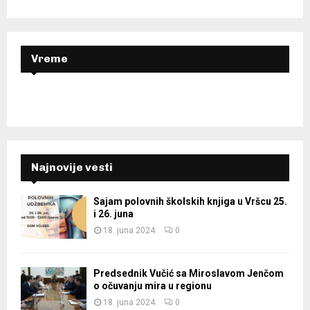
:
C
H
Vreme
Najnovije vesti
Sajam polovnih školskih knjiga u Vršcu 25.
i 26. juna
18. juna 2024.
0
Predsednik Vučić sa Miroslavom Jenčom
o očuvanju mira u regionu
18. juna 2024.
0