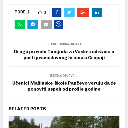
PODELI
0
PRETHODNA OBJAVA
Druga po redu Tucijada za Vaskrs održana u
porti pravoslavnog hrama u Crepaji
SLEDEĆA OBJAVA
Učenici Mašinske škole Pančevo veruju da će
ponoviti uspeh od prošle godine
RELATED POSTS