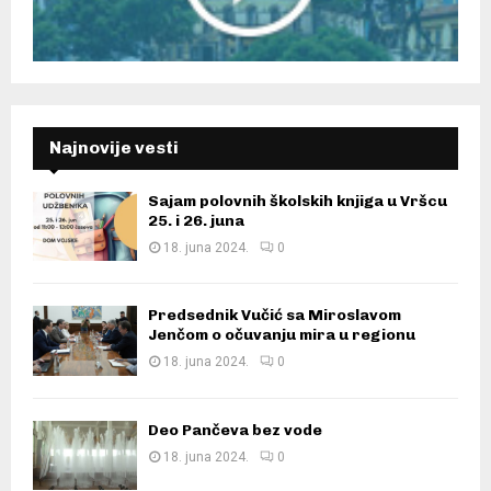
Najnovije vesti
Sajam polovnih školskih knjiga u Vršcu
25. i 26. juna
18. juna 2024.
0
Predsednik Vučić sa Miroslavom
Jenčom o očuvanju mira u regionu
18. juna 2024.
0
Deo Pančeva bez vode
18. juna 2024.
0