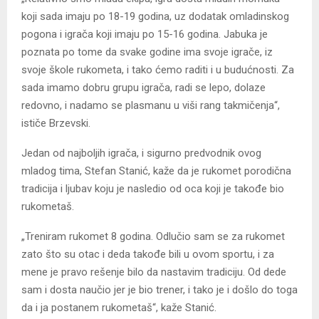
koji sada imaju po 18-19 godina, uz dodatak omladinskog
pogona i igrača koji imaju po 15-16 godina. Jabuka je
poznata po tome da svake godine ima svoje igrače, iz
svoje škole rukometa, i tako ćemo raditi i u budućnosti. Za
sada imamo dobru grupu igrača, radi se lepo, dolaze
redovno, i nadamo se plasmanu u viši rang takmičenja“,
ističe Brzevski.
Jedan od najboljih igrača, i sigurno predvodnik ovog
mladog tima, Stefan Stanić, kaže da je rukomet porodična
tradicija i ljubav koju je nasledio od oca koji je takođe bio
rukometaš.
„Treniram rukomet 8 godina. Odlučio sam se za rukomet
zato što su otac i deda takođe bili u ovom sportu, i za
mene je pravo rešenje bilo da nastavim tradiciju. Od dede
sam i dosta naučio jer je bio trener, i tako je i došlo do toga
da i ja postanem rukometaš“, kaže Stanić.