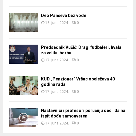
Deo Pančeva bez vode
18. juna 2024.
0
Predsednik Vučić: Dragi fudbaleri, hvala
za veliku borbu
17. juna 2024.
0
KUD „Penzioner“ Vršac obeležava 40
godina rada
17. juna 2024.
0
Nastavnici i profesori poručuju deci da na
ispit dođu samouvereni
17. juna 2024.
0