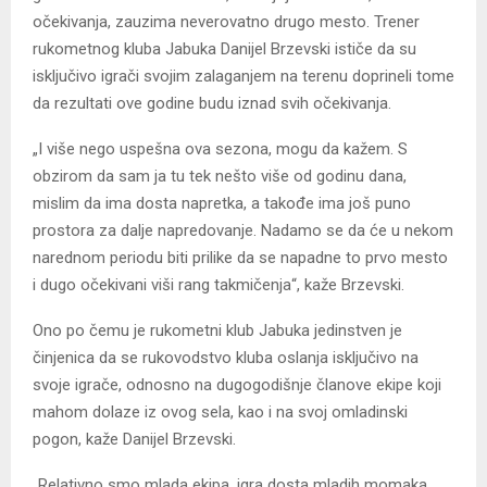
očekivanja, zauzima neverovatno drugo mesto. Trener
rukometnog kluba Jabuka Danijel Brzevski ističe da su
isključivo igrači svojim zalaganjem na terenu doprineli tome
da rezultati ove godine budu iznad svih očekivanja.
„I više nego uspešna ova sezona, mogu da kažem. S
obzirom da sam ja tu tek nešto više od godinu dana,
mislim da ima dosta napretka, a takođe ima još puno
prostora za dalje napredovanje. Nadamo se da će u nekom
narednom periodu biti prilike da se napadne to prvo mesto
i dugo očekivani viši rang takmičenja“, kaže Brzevski.
Ono po čemu je rukometni klub Jabuka jedinstven je
činjenica da se rukovodstvo kluba oslanja isključivo na
svoje igrače, odnosno na dugogodišnje članove ekipe koji
mahom dolaze iz ovog sela, kao i na svoj omladinski
pogon, kaže Danijel Brzevski.
„Relativno smo mlada ekipa, igra dosta mladih momaka