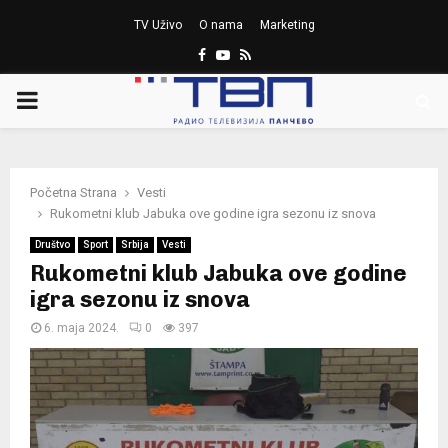
TV Uživo
O nama
Marketing
Facebook
Youtube
Rss
PRIMARY
MENU
Početna Strana
Vesti
Rukometni klub Jabuka ove godine igra sezonu iz snova
Društvo
Sport
Srbija
Vesti
Rukometni klub Jabuka ove godine
igra sezonu iz snova
6. maja 2024.
0
397