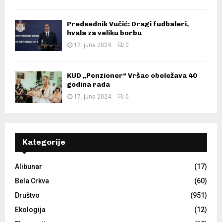
Predsednik Vučić: Dragi fudbaleri,
hvala za veliku borbu
17. juna 2024.
0
KUD „Penzioner“ Vršac obeležava 40
godina rada
17. juna 2024.
0
Kategorije
Alibunar
(17)
Bela Crkva
(60)
Društvo
(951)
Ekologija
(12)