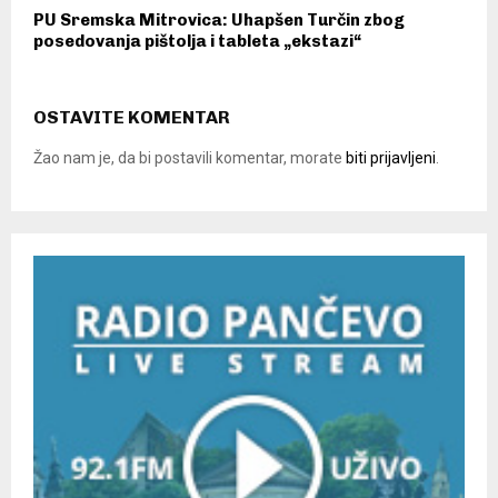
PU Sremska Mitrovica: Uhapšen Turčin zbog
posedovanja pištolja i tableta „ekstazi“
OSTAVITE KOMENTAR
Žao nam je, da bi postavili komentar, morate
biti prijavljeni
.