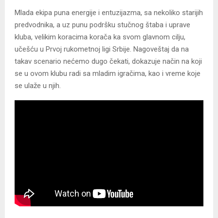
Mlada ekipa puna energije i entuzijazma, sa nekoliko starijih
predvodnika, a uz punu podršku stučnog štaba i uprave
kluba, velikim koracima korača ka svom glavnom cilju,
učešću u Prvoj rukometnoj ligi Srbije. Nagoveštaj da na
takav scenario nećemo dugo čekati, dokazuje način na koji
se u ovom klubu radi sa mladim igračima, kao i vreme koje
se ulaže u njih.