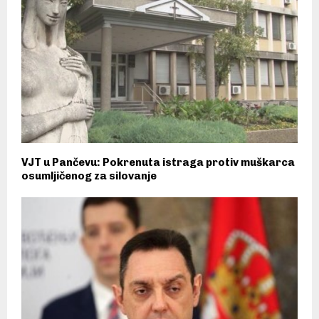
VJT u Pančevu: Pokrenuta istraga protiv muškarca
osumljičenog za silovanje