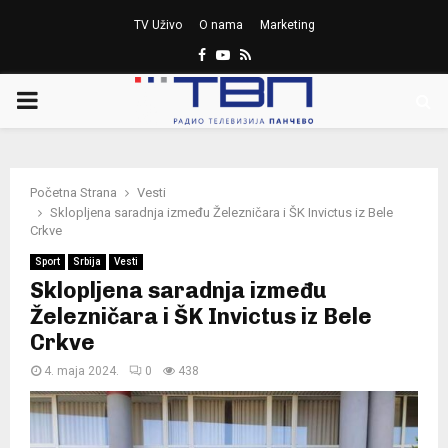
TV Uživo
O nama
Marketing
Facebook
Youtube
Rss
PRIMARY
MENU
Početna Strana
Vesti
Sklopljena saradnja između Železničara i ŠK Invictus iz Bele
Crkve
Sport
Srbija
Vesti
Sklopljena saradnja između
Železničara i ŠK Invictus iz Bele
Crkve
4. maja 2024.
0
438