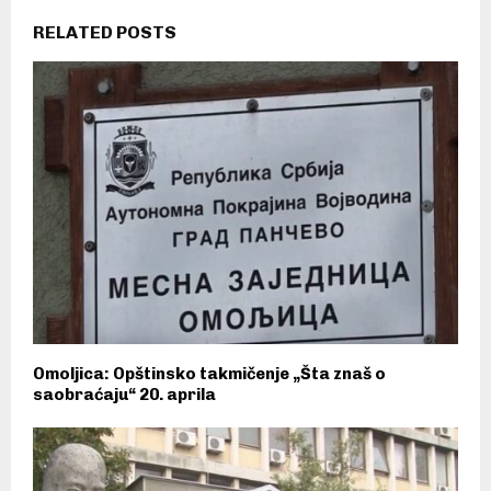
RELATED POSTS
Omoljica: Opštinsko takmičenje „Šta znaš o
saobraćaju“ 20. aprila