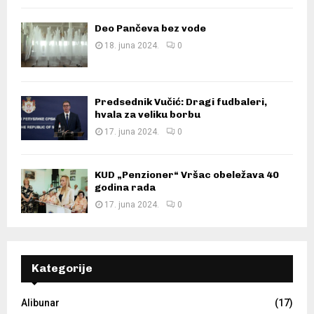
Deo Pančeva bez vode
18. juna 2024.
0
Predsednik Vučić: Dragi fudbaleri,
hvala za veliku borbu
17. juna 2024.
0
KUD „Penzioner“ Vršac obeležava 40
godina rada
17. juna 2024.
0
Kategorije
Alibunar
(17)