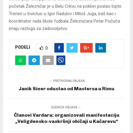
početak Železničar je u Belu Crkvu na poklon poslao lopte.
Treneri u Invictus-u Igor Radulov i Miloš Juga, baš kao i
koordinator rada škole fudbala Železničara Petar Počuča
imaju razloga za zadovoljstvo.
PODELI
0
PRETHODNA OBJAVA
Janik Siner odustao od Mastersa u Rimu
SLEDEĆA OBJAVA
Članovi Vardara: organizovali manifestaciju
„Veligdensko-vaskršnji običaji u Kačarevu“