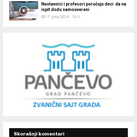
Nastavnici i profesori poručuju deci da na
ispit dođu samouvereni
17. juna 2024.
0
Skorašnji komentari