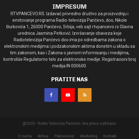
IMPRESUM
RTVPANCEVO.RS. Izdavač privredno društvo za proizvodnju i
emitovanje programa Radio-televizija Pančevo, doo, Nikole
Đurkovića 1, 26000 Pančevo, Srbija, veb sajt rtvpancevo.rs Glavna
urednica Jasmina Petković. Izvršavanje obaveza koje
Radiotelevizija Pančevo doo ima po odredbama zakona o
elektronskim medijima i podzakonskim aktima donetim u skladu sa
tim zakonom, kao i Zakona o javnom informisanju i medijima,
kontroliše Regulatorno telo za elektronske medije. Registracioni broj
medija IN 000600.
PRATITE NAS
@2020 - Radio Televizija Pančevo. Sva prava zadržana.
O nama
Arhiva
Pokrivenost
Marketing
Kontakt