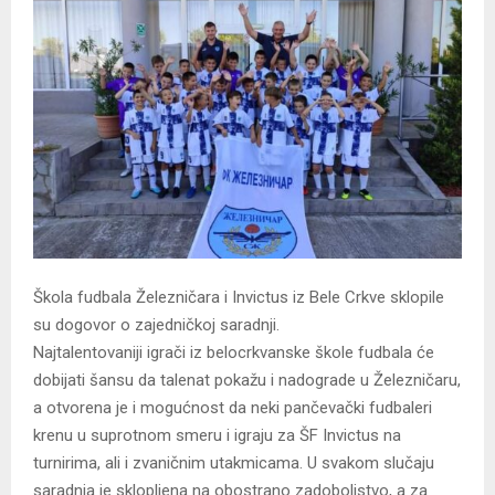
Škola fudbala Železničara i Invictus iz Bele Crkve sklopile
su dogovor o zajedničkoj saradnji.
Najtalentovaniji igrači iz belocrkvanske škole fudbala će
dobijati šansu da talenat pokažu i nadograde u Železničaru,
a otvorena je i mogućnost da neki pančevački fudbaleri
krenu u suprotnom smeru i igraju za ŠF Invictus na
turnirima, ali i zvaničnim utakmicama. U svakom slučaju
saradnja je sklopljena na obostrano zadoboljstvo, a za