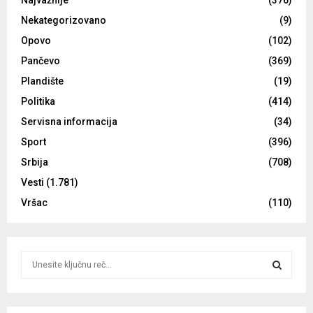
Najvažnije
(376)
Nekategorizovano
(9)
Opovo
(102)
Pančevo
(369)
Plandište
(19)
Politika
(414)
Servisna informacija
(34)
Sport
(396)
Srbija
(708)
Vesti
(1.781)
Vršac
(110)
S
e
a
S
r