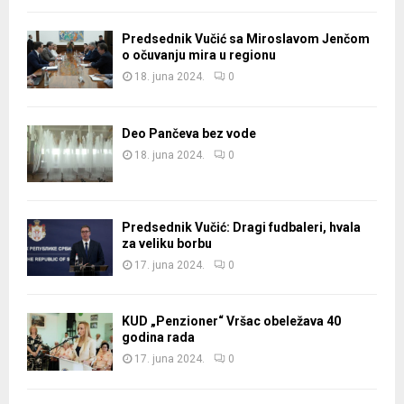
Predsednik Vučić sa Miroslavom Jenčom
o očuvanju mira u regionu
18. juna 2024.
0
Deo Pančeva bez vode
18. juna 2024.
0
Predsednik Vučić: Dragi fudbaleri, hvala
za veliku borbu
17. juna 2024.
0
KUD „Penzioner“ Vršac obeležava 40
godina rada
17. juna 2024.
0