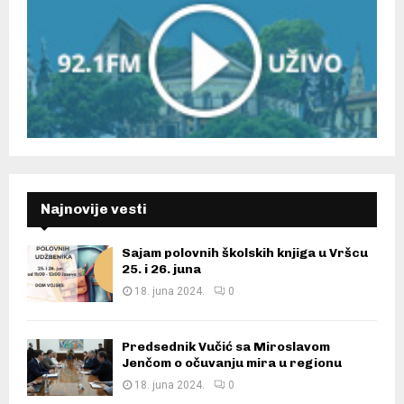
Najnovije vesti
Sajam polovnih školskih knjiga u Vršcu
25. i 26. juna
18. juna 2024.
0
Predsednik Vučić sa Miroslavom
Jenčom o očuvanju mira u regionu
18. juna 2024.
0