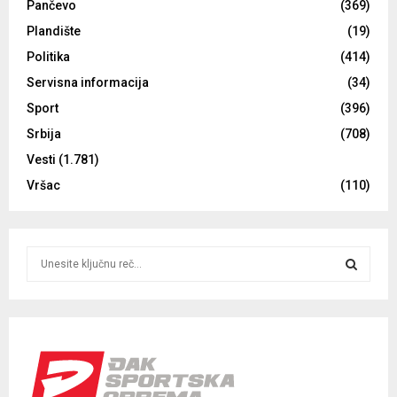
Pančevo
(369)
Plandište
(19)
Politika
(414)
Servisna informacija
(34)
Sport
(396)
Srbija
(708)
Vesti
(1.781)
Vršac
(110)
S
e
a
S
r
c
E
h
f
A
o