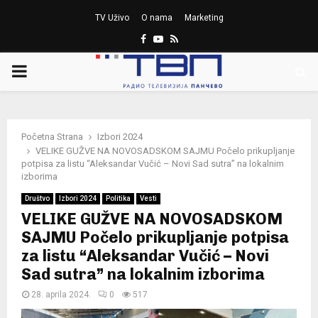
TV Uživo
O nama
Marketing
Facebook
Youtube
Rss
PRIMARY
MENU
Početna Strana
Izbori 2024
VELIKE GUŽVE NA NOVOSADSKOM SAJMU Počelo prikupljanje
potpisa za listu “Aleksandar Vučić – Novi Sad sutra” na lokalnim
izborima
Društvo
Izbori 2024
Politika
Vesti
VELIKE GUŽVE NA NOVOSADSKOM
SAJMU Počelo prikupljanje potpisa
za listu “Aleksandar Vučić – Novi
Sad sutra” na lokalnim izborima
28. aprila 2024.
0
517