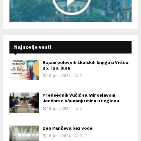
Najnovije vesti
Sajam polovnih školskih knjiga u Vršcu
25. i 26. juna
18. juna 2024.
0
Predsednik Vučić sa Miroslavom
Jenčom o očuvanju mira u regionu
18. juna 2024.
0
Deo Pančeva bez vode
18. juna 2024.
0