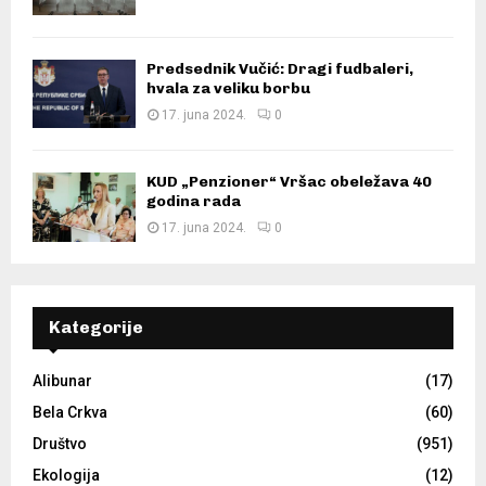
Predsednik Vučić: Dragi fudbaleri,
hvala za veliku borbu
17. juna 2024.
0
KUD „Penzioner“ Vršac obeležava 40
godina rada
17. juna 2024.
0
Kategorije
Alibunar
(17)
Bela Crkva
(60)
Društvo
(951)
Ekologija
(12)