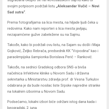
sugrađana okupio se na Novosadskom sajmu kako bi
svojim potpisom podržali listu
„Aleksandar Vučić – Novi
Sad sutra“
.
Prema fotografijama sa lica mesta, na hiljade ljudi čeka u
redovima. Kako nam reporteri s lica mesta javljaju,
nezapamćene gužve zabeležene su na Sajmu.
Takođe, kako bi podržali ovu listu, na Sajam su došli i Maja
Gojković, Željko Rebrača, predsednik KK “Vojvodina” kao i
paraolimpijska šampionka Borislava Perić – Ranković.
Takođe, na sednici Gradskog odbora SNS-a bivša
načelnica Infektivne klinike u Novom Sadu i državna
sekretarka u Ministarstvu zdravlja prof. dr Vesna Turkulov
odabrana je da bude nosilac liste Srpske napredne stranke
na lokalnim izborima u Novom Sadu.
Podsećamo, lokalni izbori biće održani istog dana kada i
beogradski, 2. juna.