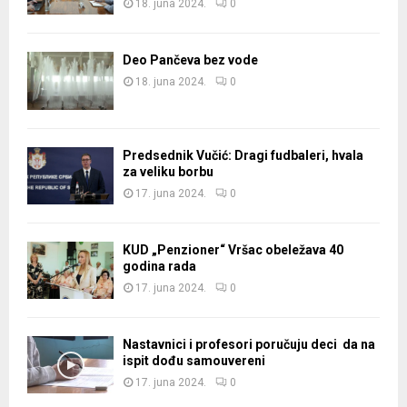
18. juna 2024.
0
Deo Pančeva bez vode
18. juna 2024.
0
Predsednik Vučić: Dragi fudbaleri, hvala
za veliku borbu
17. juna 2024.
0
KUD „Penzioner“ Vršac obeležava 40
godina rada
17. juna 2024.
0
Nastavnici i profesori poručuju deci da na
ispit dođu samouvereni
17. juna 2024.
0