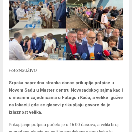
Foto:NSUŽIVO
Srpska napredna stranka danas prikuplja potpise u
Novom Sadu u Master centru Novosadskog sajma kao i
u mesnim zajednicama u Futogu i Kaću, a velike gužve
na lokaciji gde se glasovi prikupljaju govore da je
izlaznost velika.
Prikupljanje potpisa počelo je u 16.00 časova, a veliki broj