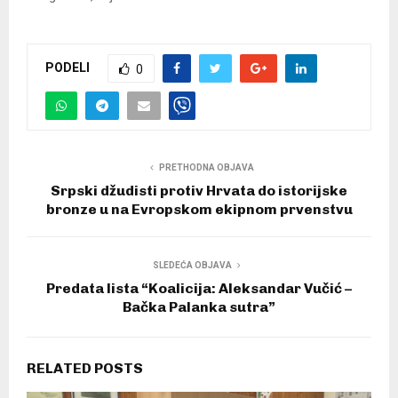
PODELI
0
PRETHODNA OBJAVA
Srpski džudisti protiv Hrvata do istorijske
bronze u na Evropskom ekipnom prvenstvu
SLEDEĆA OBJAVA
Predata lista “Koalicija: Aleksandar Vučić –
Bačka Palanka sutra”
RELATED POSTS