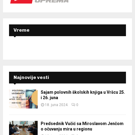
r
R
:
C
H
Vreme
Najnovije vesti
Sajam polovnih školskih knjiga u Vršcu 25.
i 26. juna
18. juna 2024.
0
Predsednik Vučić sa Miroslavom Jenčom
o očuvanju mira u regionu