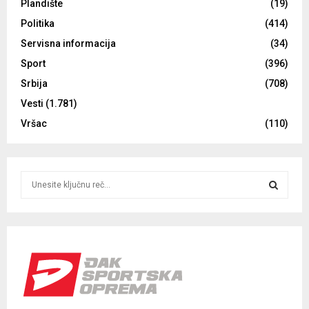
Plandište
(19)
Politika
(414)
Servisna informacija
(34)
Sport
(396)
Srbija
(708)
Vesti
(1.781)
Vršac
(110)
S
e
a
S
r
c
E
h
f
A
o
r
R
: