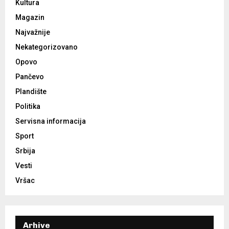
Kultura
Magazin
Najvažnije
Nekategorizovano
Opovo
Pančevo
Plandište
Politika
Servisna informacija
Sport
Srbija
Vesti
Vršac
Arhive