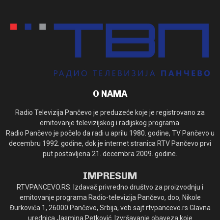
O NAMA
Radio Televizija Pančevo je preduzeće koje je registrovano za
emitovanje televizijskog i radijskog programa.
Radio Pančevo je počelo da radi u aprilu 1980. godine, TV Pančevo u
decembru 1992. godine, dok je internet stranica RTV Pančevo prvi
put postavljena 21. decembra 2009. godine.
IMPRESUM
RTVPANCEVO.RS. Izdavač privredno društvo za proizvodnju i
emitovanje programa Radio-televizija Pančevo, doo, Nikole
Đurkovića 1, 26000 Pančevo, Srbija, veb sajt rtvpancevo.rs Glavna
urednica Jasmina Petković. Izvršavanje obaveza koje