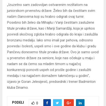
„Izuzetno sam zadovoljan ostvarenim reziltatom na
juniorskom prvenstvu države. Želeo bih da čestitam svim
našim članovima koji su hrabro odigrali ovaj turnir.
Posebno bih želeo da Mihajilu i Vanji čestitam zaslužene
titule prvaka države, kao i Mariji Samardžiji, koja je uprkos
povredi skočnog zgloba hrabro odigrala do kraja i zaslužila
bronzanu medalju. Iako smo imali par pehova, odnosno
povreda i bolesti, uspeli smo i ove godine da klubu i gradu
Pančevu donesemo titule prvaka države. Ovo je samo uvod
u prvenstvo države za seniore, koje nas očekuje u maju i
nadam se da ćemo sa mladim timom u najjačoj
konkurenciji ponoviti uspeh od prošle godine i zaslužiti
medalju i na najjačem domažem takmičenju u godini“,
izjavio je Goran Jelesijević, predsednik i trener Badminton
kluba Dinamo.
PODELI
0