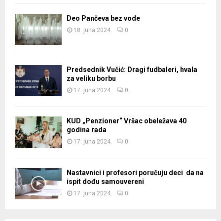
Deo Pančeva bez vode
18. juna 2024.
0
Predsednik Vučić: Dragi fudbaleri, hvala
za veliku borbu
17. juna 2024.
0
KUD „Penzioner“ Vršac obeležava 40
godina rada
17. juna 2024.
0
Nastavnici i profesori poručuju deci da na
ispit dođu samouvereni
17. juna 2024.
0