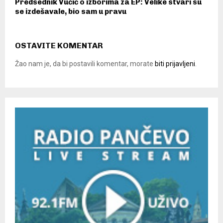
Predsednik Vučić o izborima za EP: Velike stvari su
se izdešavale, bio sam u pravu
OSTAVITE KOMENTAR
Žao nam je, da bi postavili komentar, morate
biti prijavljeni
.