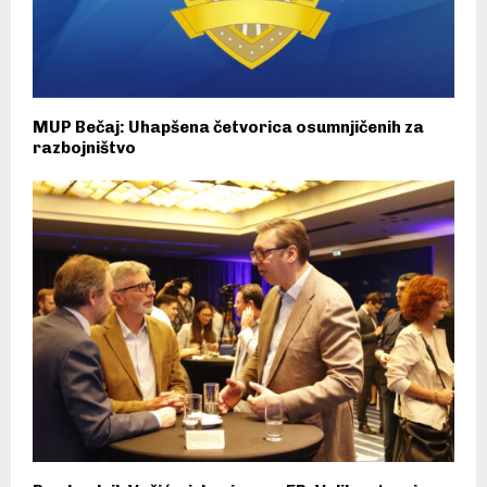
MUP Bečaj: Uhapšena četvorica osumnjičenih za
razbojništvo