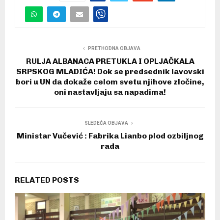
PRETHODNA OBJAVA
RULJA ALBANACA PRETUKLA I OPLJAČKALA
SRPSKOG MLADIĆA! Dok se predsednik lavovski
bori u UN da dokaže celom svetu njihove zločine,
oni nastavljaju sa napadima!
SLEDEĆA OBJAVA
Ministar Vučević : Fabrika Lianbo plod ozbiljnog
rada
RELATED POSTS