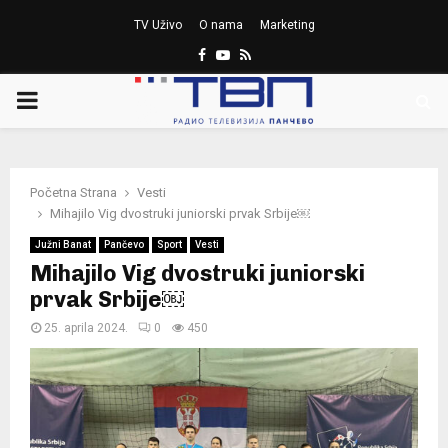
TV Uživo
O nama
Marketing
Facebook
Youtube
Rss
PRIMARY
MENU
Početna Strana
Vesti
Mihajilo Vig dvostruki juniorski prvak Srbije￼
Južni Banat
Pančevo
Sport
Vesti
Mihajilo Vig dvostruki juniorski
prvak Srbije￼
25. aprila 2024.
0
450