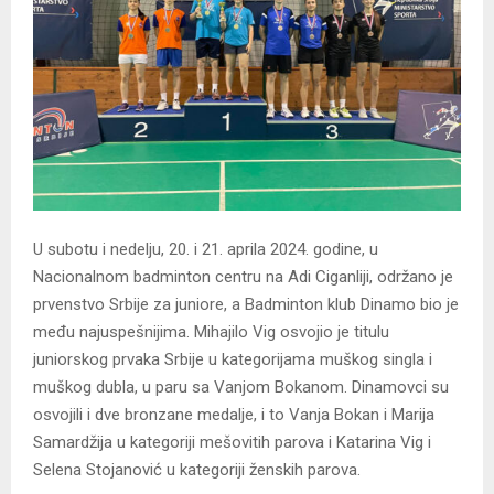
U subotu i nedelju, 20. i 21. aprila 2024. godine, u
Nacionalnom badminton centru na Adi Ciganliji, održano je
prvenstvo Srbije za juniore, a Badminton klub Dinamo bio je
među najuspešnijima. Mihajilo Vig osvojio je titulu
juniorskog prvaka Srbije u kategorijama muškog singla i
muškog dubla, u paru sa Vanjom Bokanom. Dinamovci su
osvojili i dve bronzane medalje, i to Vanja Bokan i Marija
Samardžija u kategoriji mešovitih parova i Katarina Vig i
Selena Stojanović u kategoriji ženskih parova.