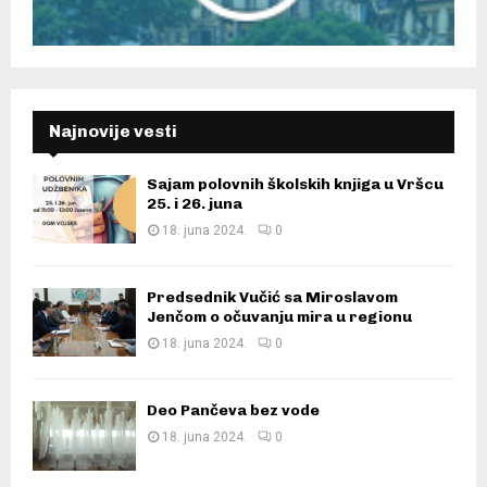
Najnovije vesti
Sajam polovnih školskih knjiga u Vršcu
25. i 26. juna
18. juna 2024.
0
Predsednik Vučić sa Miroslavom
Jenčom o očuvanju mira u regionu
18. juna 2024.
0
Deo Pančeva bez vode
18. juna 2024.
0