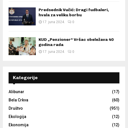
Predsednik Vučić: Dragi fudbaleri,
hvala za veliku borbu
17. juna 2024.
0
KUD „Penzioner“ Vršac obeležava 40
godina rada
17. juna 2024.
0
Kategorije
Alibunar
(17)
Bela Crkva
(60)
Društvo
(951)
Ekologija
(12)
Ekonomija
(12)