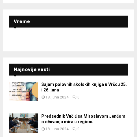
C
H
Vreme
Najnovije vesti
Sajam polovnih školskih knjiga u Vršcu 25.
i 26. juna
18. juna 2024.
0
Predsednik Vučić sa Miroslavom Jenčom
o očuvanju mira u regionu
18. juna 2024.
0