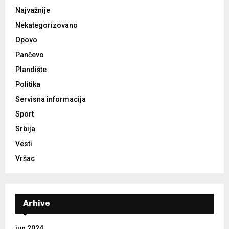
Najvažnije
Nekategorizovano
Opovo
Pančevo
Plandište
Politika
Servisna informacija
Sport
Srbija
Vesti
Vršac
Arhive
jun 2024