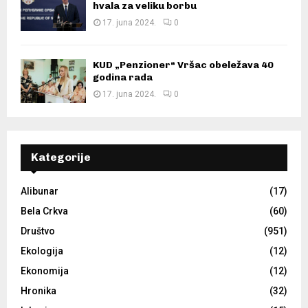
hvala za veliku borbu
17. juna 2024.
0
KUD „Penzioner“ Vršac obeležava 40
godina rada
17. juna 2024.
0
Kategorije
Alibunar
(17)
Bela Crkva
(60)
Društvo
(951)
Ekologija
(12)
Ekonomija
(12)
Hronika
(32)