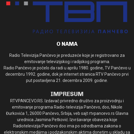
O NAMA
Radio Televizija Pančevo je preduzeće koje je registrovano za
emitovanje televizijskog i radijskog programa.
Radio Pančevo je počelo da radi u aprilu 1980. godine, TV Pančevo u
decembru 1992. godine, dok je internet stranica RTV Pančevo prvi
put postavljena 21. decembra 2009. godine.
IMPRESUM
RTVPANCEVO.RS. Izdavač privredno društvo za proizvodnju i
emitovanje programa Radio-televizija Pančevo, doo, Nikole
Đurkovića 1, 26000 Pančevo, Srbija, veb sajt rtvpancevo.rs Glavna
urednica Jasmina Petković. Izvršavanje obaveza koje
Radiotelevizija Pančevo doo ima po odredbama zakona o
elektronskim medijima i podzakonskim aktima donetim u skladu sa