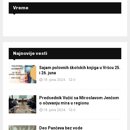
H
Vreme
Najnovije vesti
Sajam polovnih školskih knjiga u Vršcu 25.
i 26. juna
18. juna 2024.
0
Predsednik Vučić sa Miroslavom Jenčom
o očuvanju mira u regionu
18. juna 2024.
0
Deo Pančeva bez vode