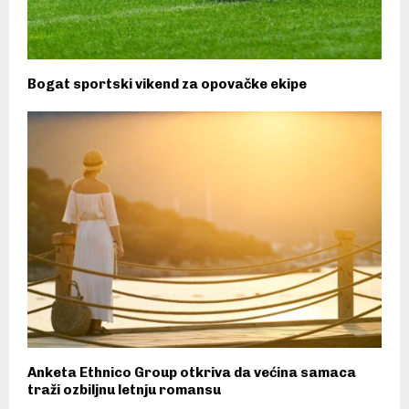
Bogat sportski vikend za opovačke ekipe
Anketa Ethnico Group otkriva da većina samaca
traži ozbiljnu letnju romansu