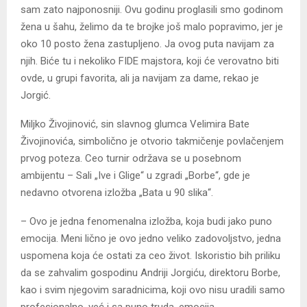
sam zato najponosniji. Ovu godinu proglasili smo godinom
žena u šahu, želimo da te brojke još malo popravimo, jer je
oko 10 posto žena zastupljeno. Ja ovog puta navijam za
njih. Biće tu i nekoliko FIDE majstora, koji će verovatno biti
ovde, u grupi favorita, ali ja navijam za dame, rekao je
Jorgić.
Miljko Živojinović, sin slavnog glumca Velimira Bate
Živojinovića, simbolično je otvorio takmičenje povlačenjem
prvog poteza. Ceo turnir održava se u posebnom
ambijentu – Sali „Ive i Glige“ u zgradi „Borbe“, gde je
nedavno otvorena izložba „Bata u 90 slika“.
– Ovo je jedna fenomenalna izložba, koja budi jako puno
emocija. Meni lično je ovo jedno veliko zadovoljstvo, jedna
uspomena koja će ostati za ceo život. Iskoristio bih priliku
da se zahvalim gospodinu Andriji Jorgiću, direktoru Borbe,
kao i svim njegovim saradnicima, koji ovo nisu uradili samo
profesionalno, već i sa puno truda, emocija…