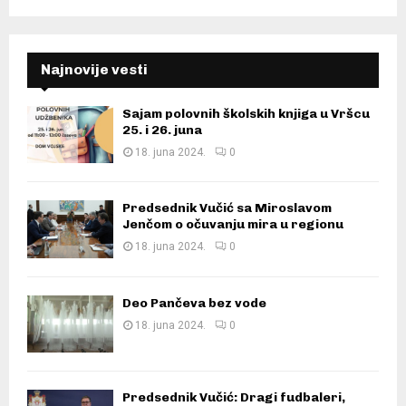
Najnovije vesti
Sajam polovnih školskih knjiga u Vršcu
25. i 26. juna
18. juna 2024.
0
Predsednik Vučić sa Miroslavom
Jenčom o očuvanju mira u regionu
18. juna 2024.
0
Deo Pančeva bez vode
18. juna 2024.
0
Predsednik Vučić: Dragi fudbaleri,