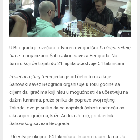
U Beogradu je svečano otvoren ovogodišnji
Prolećni rejting
turnir
u organizaciji Šahovskog saveza Beograda. Na
turniru koji će trajati do 21. aprila učestvuje 54 takmičara.
Prolećni rejting turnir
jedan je od četiri turnira koje
Šahovski savez Beograda organizuje u toku godine sa
ciljem da, igračima koji nisu u mogućnosti da učestvuju na
dužim turnirima, pruže priliku da poprave svoj rejting.
Takođe, ovo je prilika da se najmlađi šahisti nadmeću sa
iskusnijim igračima, kaže Andrija Jorgić, predsednik
Šahovskog saveza Beograda.
-Učestvuje ukupno 54 takmičara. Imamo osam dama. Ja