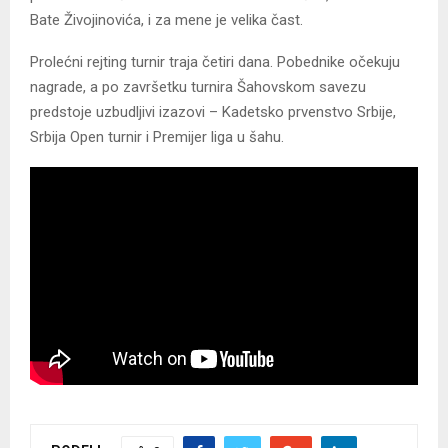
Bate Živojinovića, i za mene je velika čast.
Prolećni rejting turnir traja četiri dana. Pobednike očekuju
nagrade, a po završetku turnira Šahovskom savezu
predstoje uzbudljivi izazovi – Kadetsko prvenstvo Srbije,
Srbija Open turnir i Premijer liga u šahu.