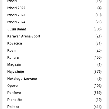
Izbori
(15)
Izbori 2022
(4)
Izbori 2023
(10)
Izbori 2024
(73)
Južni Banat
(306)
Karavan Arena Sport
(21)
Kovačica
(31)
Kovin
(25)
Kultura
(155)
Magazin
(1)
Najvažnije
(376)
Nekategorizovano
(9)
Opovo
(102)
Pančevo
(369)
Plandište
(19)
Politika
(414)