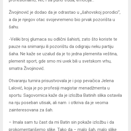
Živojinović je dodao da je odrastao u „šahovskoj porodici“,
a da je njegov otac svojevremeno bio prvak pozorišta u
šahu.
-Veliki broj glumaca su odlični šahisti, zato što koriste te
pauze na snimanju ili pozorištu da odigraju neku partiju
šaha. Ne kaže se uzalud da je to jedna plemenita veština,
plemenit sport, gde smo mi uvek bili u svetskom vrhu,
smatra Živojinović.
Otvaranju turnira prisustvovala je i pop pevačica Jelena
Lalović, koja je po profesiji magistar menadžmenta u
sportu. Sagovornica kaže da je izložba Batinih slika ostavila
na nju poseban utisak, ali nam i otkriva da je veoma
zainteresovana za šah.
– Imala sam tu čast da mi Batin sin pokaže izložbu i da
prokomentarišemo slike. Tako da – malo šah, malo slike