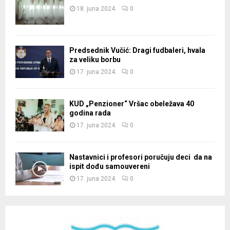
18. juna 2024.
0
Predsednik Vučić: Dragi fudbaleri, hvala
za veliku borbu
17. juna 2024.
0
KUD „Penzioner“ Vršac obeležava 40
godina rada
17. juna 2024.
0
Nastavnici i profesori poručuju deci da na
ispit dođu samouvereni
17. juna 2024.
0