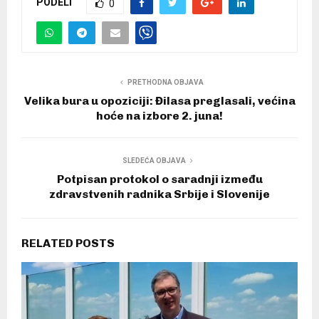
PODELI
0
PRETHODNA OBJAVA
Velika bura u opoziciji: Đilasa preglasali, većina
hoće na izbore 2. juna!
SLEDEĆA OBJAVA
Potpisan protokol o saradnji između
zdravstvenih radnika Srbije i Slovenije
RELATED POSTS