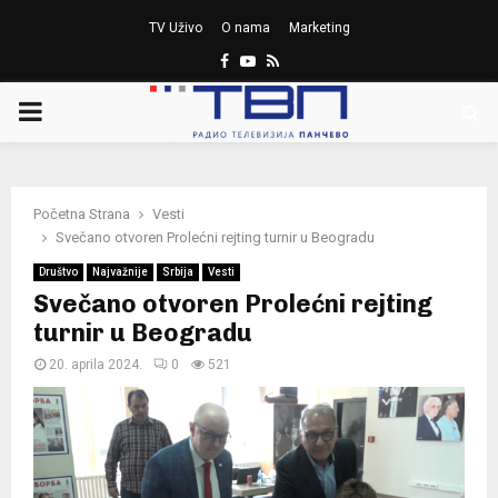
TV Uživo
O nama
Marketing
Facebook
Youtube
Rss
PRIMARY
MENU
Početna Strana
Vesti
Svečano otvoren Prolećni rejting turnir u Beogradu
Društvo
Najvažnije
Srbija
Vesti
Svečano otvoren Prolećni rejting
turnir u Beogradu
20. aprila 2024.
0
521