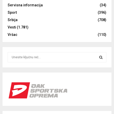
Servisna informacija
(34)
Sport
(396)
Srbija
(708)
Vesti
(1.781)
Vršac
(110)
S
e
a
S
r
c
E
h
f
A
o
r
R
:
C