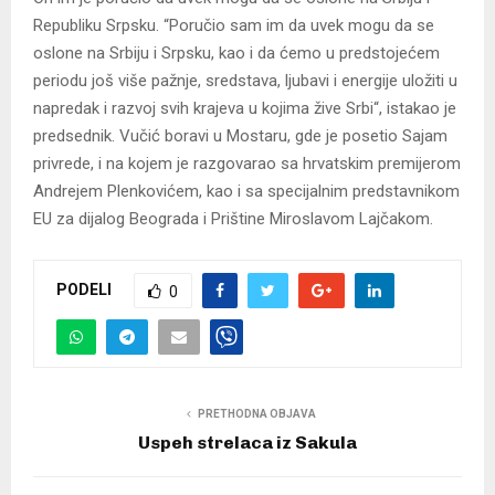
Republiku Srpsku. “Poručio sam im da uvek mogu da se
oslone na Srbiju i Srpsku, kao i da ćemo u predstojećem
periodu još više pažnje, sredstava, ljubavi i energije uložiti u
napredak i razvoj svih krajeva u kojima žive Srbi“, istakao je
predsednik. Vučić boravi u Mostaru, gde je posetio Sajam
privrede, i na kojem je razgovarao sa hrvatskim premijerom
Andrejem Plenkovićem, kao i sa specijalnim predstavnikom
EU za dijalog Beograda i Prištine Miroslavom Lajčakom.
PODELI
0
PRETHODNA OBJAVA
Uspeh strelaca iz Sakula