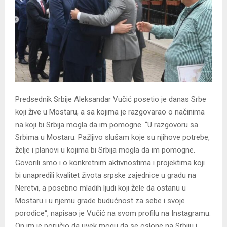
Predsednik Srbije Aleksandar Vučić posetio je danas Srbe
koji žive u Mostaru, a sa kojima je razgovarao o načinima
na koji bi Srbija mogla da im pomogne. “U razgovoru sa
Srbima u Mostaru. Pažljivo slušam koje su njihove potrebe,
želje i planovi u kojima bi Srbija mogla da im pomogne.
Govorili smo i o konkretnim aktivnostima i projektima koji
bi unapredili kvalitet života srpske zajednice u gradu na
Neretvi, a posebno mladih ljudi koji žele da ostanu u
Mostaru i u njemu grade budućnost za sebe i svoje
porodice“, napisao je Vučić na svom profilu na Instagramu.
On im je poručio da uvek mogu da se oslone na Srbiju i