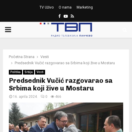
TV Uživo
O nama
Marketing
Facebook
Youtube
Rss
PRIMARY
MENU
Početna Strana
Vesti
Predsednik Vučić razgovarao sa Srbima koji žive u Mostaru
Politika
Srbija
Vesti
Predsednik Vučić razgovarao sa
Srbima koji žive u Mostaru
16. aprila 2024.
0
466