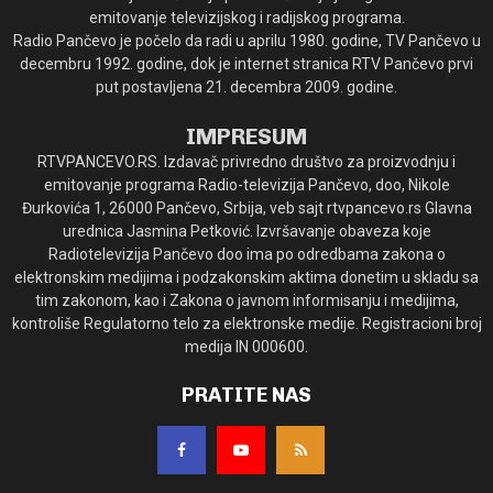
emitovanje televizijskog i radijskog programa.
Radio Pančevo je počelo da radi u aprilu 1980. godine, TV Pančevo u
decembru 1992. godine, dok je internet stranica RTV Pančevo prvi
put postavljena 21. decembra 2009. godine.
IMPRESUM
RTVPANCEVO.RS. Izdavač privredno društvo za proizvodnju i
emitovanje programa Radio-televizija Pančevo, doo, Nikole
Đurkovića 1, 26000 Pančevo, Srbija, veb sajt rtvpancevo.rs Glavna
urednica Jasmina Petković. Izvršavanje obaveza koje
Radiotelevizija Pančevo doo ima po odredbama zakona o
elektronskim medijima i podzakonskim aktima donetim u skladu sa
tim zakonom, kao i Zakona o javnom informisanju i medijima,
kontroliše Regulatorno telo za elektronske medije. Registracioni broj
medija IN 000600.
PRATITE NAS