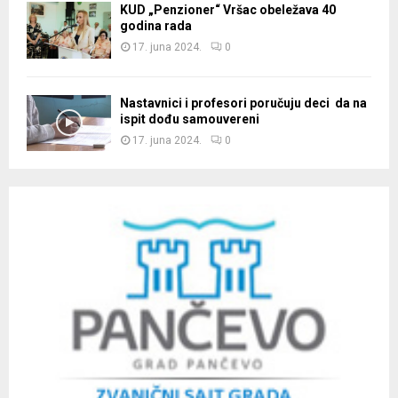
KUD „Penzioner“ Vršac obeležava 40
godina rada
17. juna 2024.
0
Nastavnici i profesori poručuju deci da na
ispit dođu samouvereni
17. juna 2024.
0