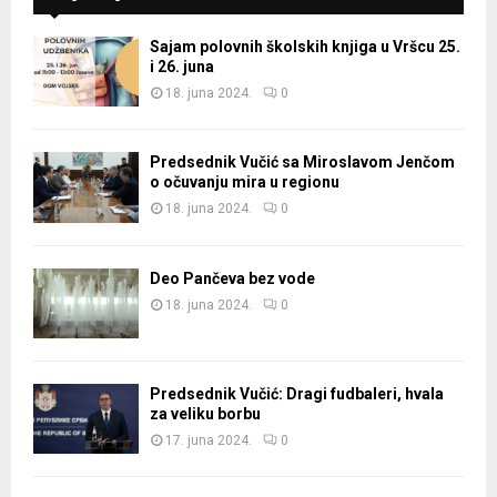
Sajam polovnih školskih knjiga u Vršcu 25.
i 26. juna
18. juna 2024.
0
Predsednik Vučić sa Miroslavom Jenčom
o očuvanju mira u regionu
18. juna 2024.
0
Deo Pančeva bez vode
18. juna 2024.
0
Predsednik Vučić: Dragi fudbaleri, hvala
za veliku borbu
17. juna 2024.
0