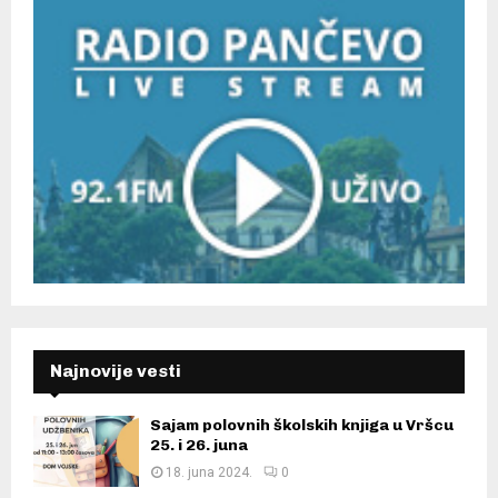
Najnovije vesti
Sajam polovnih školskih knjiga u Vršcu
25. i 26. juna
18. juna 2024.
0