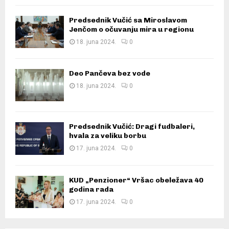
Predsednik Vučić sa Miroslavom
Jenčom o očuvanju mira u regionu
18. juna 2024.
0
Deo Pančeva bez vode
18. juna 2024.
0
Predsednik Vučić: Dragi fudbaleri,
hvala za veliku borbu
17. juna 2024.
0
KUD „Penzioner“ Vršac obeležava 40
godina rada
17. juna 2024.
0