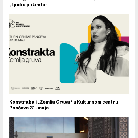
„Ljudi u pokretu“
Konstraka i „Zemlja Gruva“ u Kulturnom centru
Pančeva 31. maja