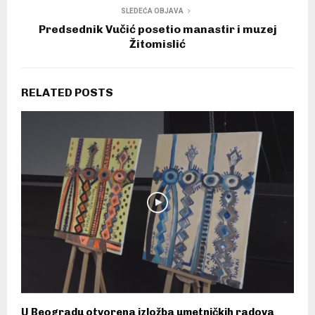
SLEDEĆA OBJAVA
Predsednik Vučić posetio manastir i muzej
Žitomislić
RELATED POSTS
U Beogradu otvorena izložba umetničkih radova