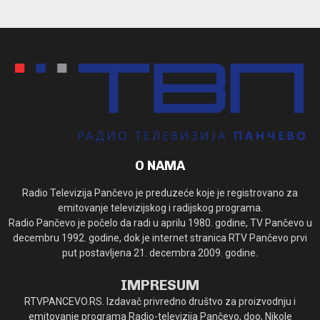
O NAMA
Radio Televizija Pančevo je preduzeće koje je registrovano za
emitovanje televizijskog i radijskog programa.
Radio Pančevo je počelo da radi u aprilu 1980. godine, TV Pančevo u
decembru 1992. godine, dok je internet stranica RTV Pančevo prvi
put postavljena 21. decembra 2009. godine.
IMPRESUM
RTVPANCEVO.RS. Izdavač privredno društvo za proizvodnju i
emitovanje programa Radio-televizija Pančevo, doo, Nikole