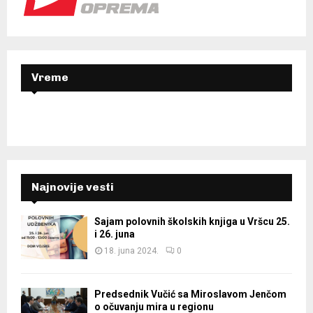
r
R
:
C
H
Vreme
Najnovije vesti
Sajam polovnih školskih knjiga u Vršcu 25.
i 26. juna
18. juna 2024.
0
Predsednik Vučić sa Miroslavom Jenčom
o očuvanju mira u regionu