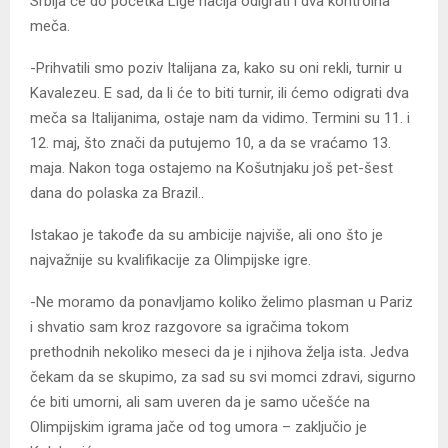
Srbija će do početka Lige nacija odigrati i dva kontrolna
meča.
-Prihvatili smo poziv Italijana za, kako su oni rekli, turnir u
Kavalezeu. E sad, da li će to biti turnir, ili ćemo odigrati dva
meča sa Italijanima, ostaje nam da vidimo. Termini su 11. i
12. maj, što znači da putujemo 10, a da se vraćamo 13.
maja. Nakon toga ostajemo na Košutnjaku još pet-šest
dana do polaska za Brazil..
Istakao je takođe da su ambicije najviše, ali ono što je
najvažnije su kvalifikacije za Olimpijske igre.
-Ne moramo da ponavljamo koliko želimo plasman u Pariz
i shvatio sam kroz razgovore sa igračima tokom
prethodnih nekoliko meseci da je i njihova želja ista. Jedva
čekam da se skupimo, za sad su svi momci zdravi, sigurno
će biti umorni, ali sam uveren da je samo učešće na
Olimpijskim igrama jače od tog umora – zaključio je