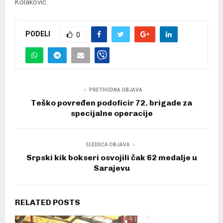
Kolaković.
PODELI
0
PRETHODNA OBJAVA
Teško povređen podoficir 72. brigade za
specijalne operacije
SLEDEĆA OBJAVA
Srpski kik bokseri osvojili čak 62 medalje u
Sarajevu
RELATED POSTS