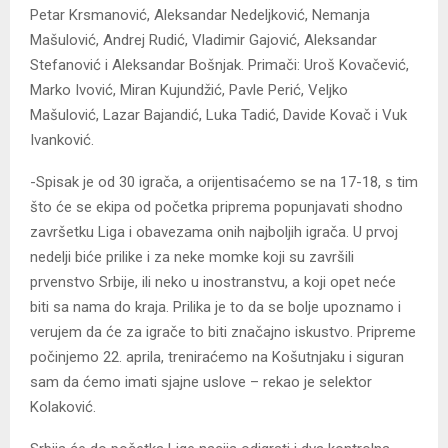
Petar Krsmanović, Aleksandar Nedeljković, Nemanja
Mašulović, Andrej Rudić, Vladimir Gajović, Aleksandar
Stefanović i Aleksandar Bošnjak. Primači: Uroš Kovačević,
Marko Ivović, Miran Kujundžić, Pavle Perić, Veljko
Mašulović, Lazar Bajandić, Luka Tadić, Davide Kovač i Vuk
Ivanković.
-Spisak je od 30 igrača, a orijentisaćemo se na 17-18, s tim
što će se ekipa od početka priprema popunjavati shodno
završetku Liga i obavezama onih najboljih igrača. U prvoj
nedelji biće prilike i za neke momke koji su završili
prvenstvo Srbije, ili neko u inostranstvu, a koji opet neće
biti sa nama do kraja. Prilika je to da se bolje upoznamo i
verujem da će za igrače to biti značajno iskustvo. Pripreme
počinjemo 22. aprila, treniraćemo na Košutnjaku i siguran
sam da ćemo imati sjajne uslove – rekao je selektor
Kolaković.