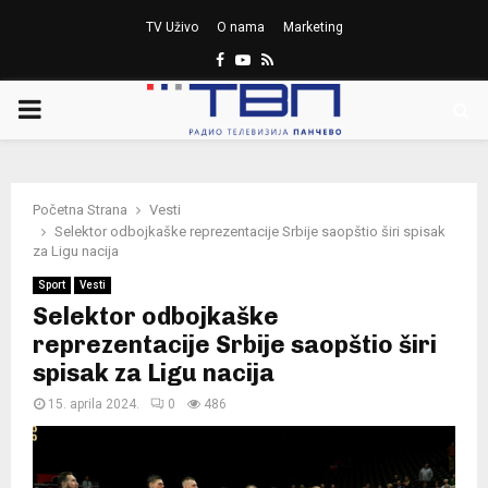
TV Uživo
O nama
Marketing
Facebook
Youtube
Rss
PRIMARY
MENU
Početna Strana
Vesti
Selektor odbojkaške reprezentacije Srbije saopštio širi spisak
za Ligu nacija
Sport
Vesti
Selektor odbojkaške
reprezentacije Srbije saopštio širi
spisak za Ligu nacija
15. aprila 2024.
0
486