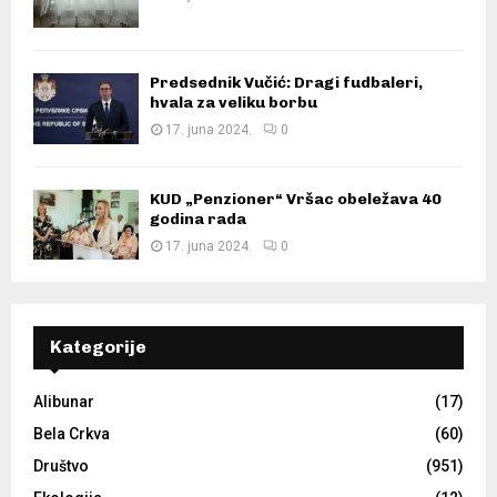
Predsednik Vučić: Dragi fudbaleri,
hvala za veliku borbu
17. juna 2024.
0
KUD „Penzioner“ Vršac obeležava 40
godina rada
17. juna 2024.
0
Kategorije
Alibunar
(17)
Bela Crkva
(60)
Društvo
(951)