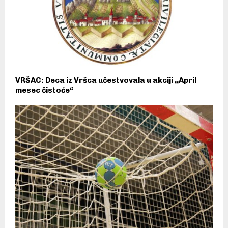
VRŠAC: Deca iz Vršca učestvovala u akciji ,,April
mesec čistoće“