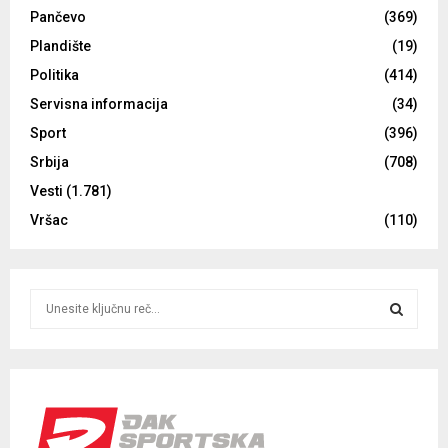
Pančevo
(369)
Plandište
(19)
Politika
(414)
Servisna informacija
(34)
Sport
(396)
Srbija
(708)
Vesti
(1.781)
Vršac
(110)
S
e
a
S
r
c
E
h
f
A
o