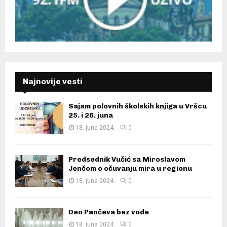
Najnovije vesti
Sajam polovnih školskih knjiga u Vršcu
25. i 26. juna
18. juna 2024.
0
Predsednik Vučić sa Miroslavom
Jenčom o očuvanju mira u regionu
18. juna 2024.
0
Deo Pančeva bez vode
18. juna 2024.
0