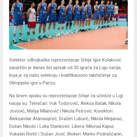
Selektor odbojkaške reprezentacije Srbije Igor Kolaković
saopštio je danas širi spisak od 30 igrača za Ligu nacija,
koja je za našu selekciju i kvalifikaciono takmičenje za
Olimpijske igre u Parizu.
Na širem spisku su reprezentacije Srbije za učešće u Ligi
nacija su: Tehničari: Vuk Todorović, Aleksa Batak, Nikola
Jovović, Matija Milanović i Nikola Petrović. Korektori:
Aleksandar Atanasijević, Dražen Luburić, Nikola Meljanac,
Dušan Nikolić i Luka Stanković. Libera: Milorad Kapur,
Vukašin Ristić i Dušan Jović. Blokeri: Marko Podraščanin,