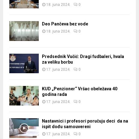
18. juna 2024.
0
Deo Pančeva bez vode
18. juna 2024.
0
Predsednik Vučić: Dragi fudbaleri, hvala
za veliku borbu
17. juna 2024.
0
KUD „Penzioner“ Vršac obeležava 40
godina rada
17. juna 2024.
0
Nastavnici i profesori poručuju deci da na
ispit dođu samouvereni
17. juna 2024.
0