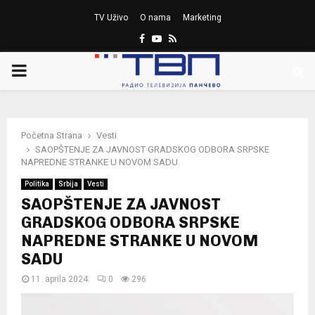
TV Uživo
O nama
Marketing
Facebook
Youtube
Rss
PRIMARY
MENU
Početna Strana
Vesti
SAOPŠTENJE ZA JAVNOST GRADSKOG ODBORA SRPSKE
NAPREDNE STRANKE U NOVOM SADU
Politika
Srbija
Vesti
SAOPŠTENJE ZA JAVNOST
GRADSKOG ODBORA SRPSKE
NAPREDNE STRANKE U NOVOM
SADU
11. aprila 2024.
0
296