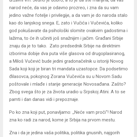
narod neće, da vas je odavno prozreo, i zna da su vam
jedino važne fotelje i privilegije, a da vam je do naroda stalo
kao do lanjskog snega. E, zato i Vučića i Vučevića, koliko
god pokušavate da psihološki slomite ovakvim gadostima i
lažima, to će ih učiniti još snažnijim i jačim. Građani Srbije
znaju da je to tako. Zato predsednik Srbije na direktnim
izborima dobije dva puta više glasova od drugoplasiranog,
a Miloš Vučević bude jedini gradonačelnik u istoriji Novog
Sada koji koji je biran tri mandata uzastopce. Da podsetimo
đilasovca, pokojnog Zorana Vučevića su u Novom Sadu
poštovale i mlađe i starije generacije Novosađana. Zašto?
Zbog svega što je za života uradio u Srpskoj Atini. A to se
pamti i dan danas vidi i prepoznaje.
Po ko zna koji put, ponavljamo: ,,Neće vam proći“! Narod
zna ko radi za narod, kome je Srbija na prvom mestu.
Zna i da je jedina vaša politika, politika gnusnih, najgorih