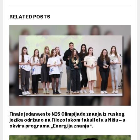
RELATED POSTS
Finale jedanaeste NIS Olimpijade znanja iz ruskog
jezika održano na Filozofskom fakultetu u Nišu – u
okviru programa „Energija znanja“.