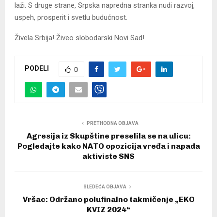
laži. S druge strane, Srpska napredna stranka nudi razvoj,
uspeh, prosperit i svetlu budućnost.
Živela Srbija! Živeo slobodarski Novi Sad!
PODELI
0
PRETHODNA OBJAVA
Agresija iz Skupštine preselila se na ulicu:
Pogledajte kako NATO opozicija vređa i napada
aktiviste SNS
SLEDEĆA OBJAVA
Vršac: Održano polufinalno takmičenje „EKO
KVIZ 2024“