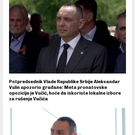
Potpredsednik Vlade Republike Srbije Aleksandar
Vulin upozorio građane: Meta pronatovske
opozicije je Vučić, hoće da iskoriste lokalne izbore
za rušenje Vučića