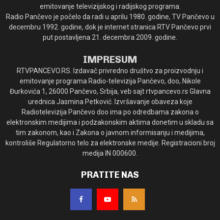
emitovanje televizijskog i radijskog programa.
Radio Pančevo je počelo da radi u aprilu 1980. godine, TV Pančevo u
decembru 1992. godine, dok je internet stranica RTV Pančevo prvi
put postavljena 21. decembra 2009. godine.
IMPRESUM
RTVPANCEVO.RS. Izdavač privredno društvo za proizvodnju i
emitovanje programa Radio-televizija Pančevo, doo, Nikole
Đurkovića 1, 26000 Pančevo, Srbija, veb sajt rtvpancevo.rs Glavna
urednica Jasmina Petković. Izvršavanje obaveza koje
Radiotelevizija Pančevo doo ima po odredbama zakona o
elektronskim medijima i podzakonskim aktima donetim u skladu sa
tim zakonom, kao i Zakona o javnom informisanju i medijima,
kontroliše Regulatorno telo za elektronske medije. Registracioni broj
medija IN 000600.
PRATITE NAS