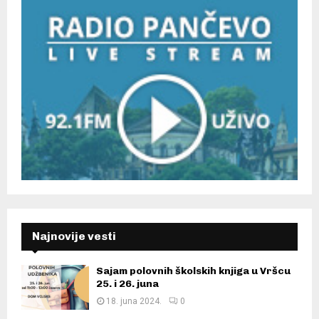
Najnovije vesti
Sajam polovnih školskih knjiga u Vršcu
25. i 26. juna
18. juna 2024.
0