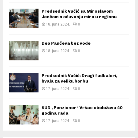
Predsednik Vučić sa Miroslavom
Jenčom o očuvanju mira u regionu
18. juna 2024.
0
Deo Pančeva bez vode
18. juna 2024.
0
Predsednik Vučić: Dragi fudbaleri,
hvala za veliku borbu
17. juna 2024.
0
KUD „Penzioner“ Vršac obeležava 40
godina rada
17. juna 2024.
0