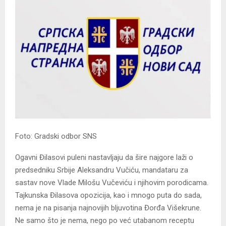
Foto: Gradski odbor SNS
Ogavni Đilasovi puleni nastavljaju da šire najgore laži o
predsedniku Srbije Aleksandru Vučiću, mandataru za
sastav nove Vlade Milošu Vučeviću i njihovim porodicama.
Tajkunska Đilasova opozicija, kao i mnogo puta do sada,
nema je na pisanja najnovijih bljuvotina Đorđa Višekrune.
Ne samo što je nema, nego po već utabanom receptu