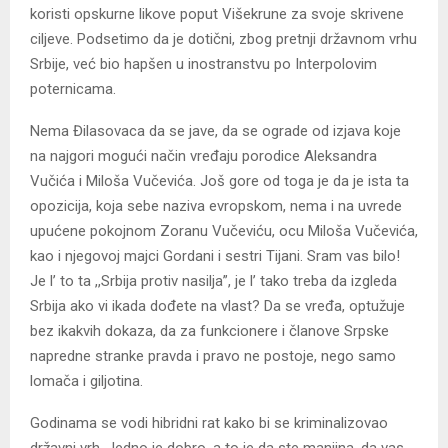
koristi opskurne likove poput Višekrune za svoje skrivene
ciljeve. Podsetimo da je dotični, zbog pretnji državnom vrhu
Srbije, već bio hapšen u inostranstvu po Interpolovim
poternicama.
Nema Đilasovaca da se jave, da se ograde od izjava koje
na najgori mogući način vređaju porodice Aleksandra
Vučića i Miloša Vučevića. Još gore od toga je da je ista ta
opozicija, koja sebe naziva evropskom, nema i na uvrede
upućene pokojnom Zoranu Vučeviću, ocu Miloša Vučevića,
kao i njegovoj majci Gordani i sestri Tijani. Sram vas bilo!
Je l’ to ta ,,Srbija protiv nasilja”, je l’ tako treba da izgleda
Srbija ako vi ikada dođete na vlast? Da se vređa, optužuje
bez ikakvih dokaza, da za funkcionere i članove Srpske
napredne stranke pravda i pravo ne postoje, nego samo
lomača i giljotina.
Godinama se vodi hibridni rat kako bi se kriminalizovao
državni vrh. Jedno je dobro, a to je da ste manjina, da vas