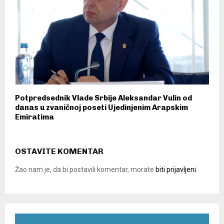
Potpredsednik Vlade Srbije Aleksandar Vulin od
danas u zvaničnoj poseti Ujedinjenim Arapskim
Emiratima
OSTAVITE KOMENTAR
Žao nam je, da bi postavili komentar, morate
biti prijavljeni
.