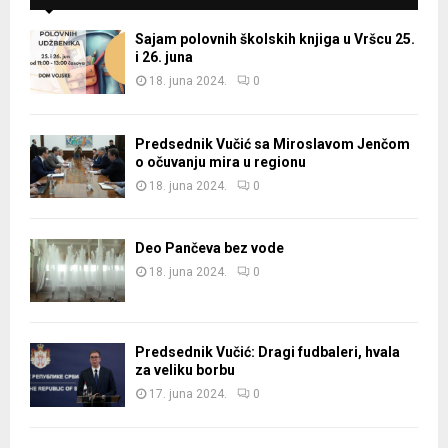
Sajam polovnih školskih knjiga u Vršcu 25.
i 26. juna
18. juna 2024.
0
Predsednik Vučić sa Miroslavom Jenčom
o očuvanju mira u regionu
18. juna 2024.
0
Deo Pančeva bez vode
18. juna 2024.
0
Predsednik Vučić: Dragi fudbaleri, hvala
za veliku borbu
17. juna 2024.
0