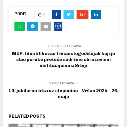
PODELI
0
PRETHODNA OBJAVA
MUP: Identifikovan trinaestogodišnjak koji je
slao poruke preteće sadržine obrazovnim
institucijama u Srbiji
SLEDEĆA OBJAVA
10. jubilarna trka uz stepenice – Vršac 2024 – 26.
maja
RELATED POSTS