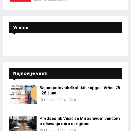
r
R
:
C
H
Vreme
Najnovije vesti
Sajam polovnih školskih knjiga u Vršcu 25.
i 26. juna
18. juna 2024.
0
Predsednik Vučić sa Miroslavom Jenčom
o očuvanju mira u regionu
18. juna 2024.
0