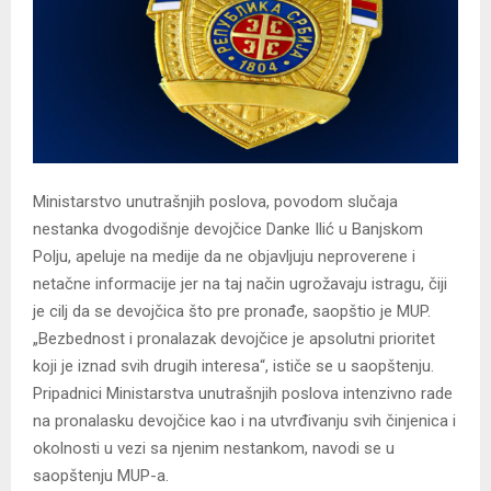
Ministarstvo unutrašnjih poslova, povodom slučaja
nestanka dvogodišnje devojčice Danke Ilić u Banjskom
Polju, apeluje na medije da ne objavljuju neproverene i
netačne informacije jer na taj način ugrožavaju istragu, čiji
je cilj da se devojčica što pre pronađe, saopštio je MUP.
„Bezbednost i pronalazak devojčice je apsolutni prioritet
koji je iznad svih drugih interesa“, ističe se u saopštenju.
Pripadnici Ministarstva unutrašnjih poslova intenzivno rade
na pronalasku devojčice kao i na utvrđivanju svih činjenica i
okolnosti u vezi sa njenim nestankom, navodi se u
saopštenju MUP-a.