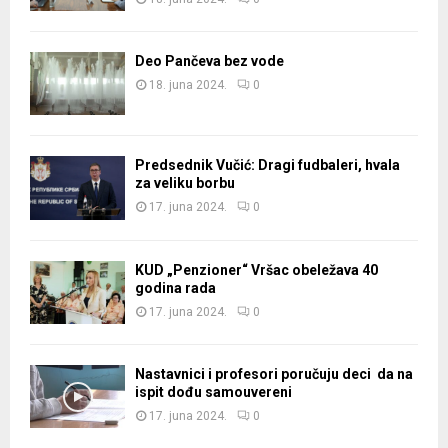
Deo Pančeva bez vode
18. juna 2024.
0
Predsednik Vučić: Dragi fudbaleri, hvala
za veliku borbu
17. juna 2024.
0
KUD „Penzioner“ Vršac obeležava 40
godina rada
17. juna 2024.
0
Nastavnici i profesori poručuju deci da na
ispit dođu samouvereni
17. juna 2024.
0