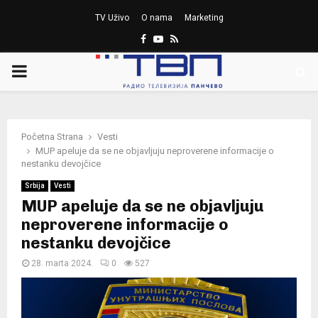
TV Uživo
O nama
Marketing
Facebook
Youtube
Rss
PRIMARY
MENU
Početna Strana
Vesti
MUP apeluje da se ne objavljuju neproverene informacije o
nestanku devojčice
Srbija
Vesti
MUP apeluje da se ne objavljuju
neproverene informacije o
nestanku devojčice
28. marta 2024.
0
527