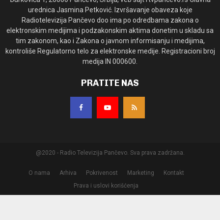
urednica Jasmina Petković. Izvršavanje obaveza koje
Radiotelevizija Pančevo doo ima po odredbama zakona o
elektronskim medijima i podzakonskim aktima donetim u skladu sa
tim zakonom, kao i Zakona o javnom informisanju i medijima,
kontroliše Regulatorno telo za elektronske medije. Registracioni broj
medija IN 000600.
PRATITE NAS
@2020 - Radio Televizija Pančevo. Sva prava zadržana.
O nama
Arhiva
Pokrivenost
Marketing
Kontakt
Prava i uslovi korišćenja