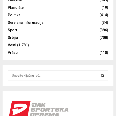
Pančevo
(369)
Plandište
(19)
Politika
(414)
Servisna informacija
(34)
Sport
(396)
Srbija
(708)
Vesti
(1.781)
Vršac
(110)
S
e
a
S
r
c
E
h
f
A
o