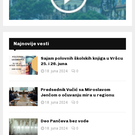
Najnovije vesti
Sajam polovnih školskih knjiga u Vršcu
25. i 26. juna
18. juna 2024.
0
Predsednik Vučić sa Miroslavom
Jenčom o očuvanju mira u regionu
18. juna 2024.
0
Deo Pančeva bez vode
18. juna 2024.
0