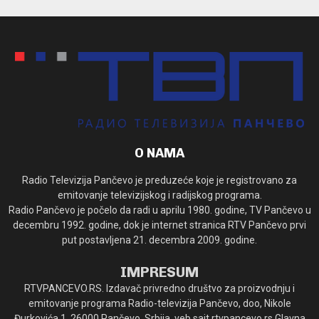
O NAMA
Radio Televizija Pančevo je preduzeće koje je registrovano za
emitovanje televizijskog i radijskog programa.
Radio Pančevo je počelo da radi u aprilu 1980. godine, TV Pančevo u
decembru 1992. godine, dok je internet stranica RTV Pančevo prvi
put postavljena 21. decembra 2009. godine.
IMPRESUM
RTVPANCEVO.RS. Izdavač privredno društvo za proizvodnju i
emitovanje programa Radio-televizija Pančevo, doo, Nikole
Đurkovića 1, 26000 Pančevo, Srbija, veb sajt rtvpancevo.rs Glavna