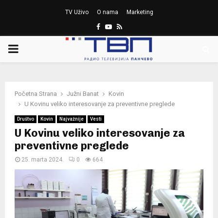
TV Uživo
O nama
Marketing
Facebook
Youtube
Rss
PRIMARY
MENU
Početna Strana
Južni Banat
Kovin
U Kovinu veliko interesovanje za preventivne preglede
Društvo
Kovin
Najvažnije
Vesti
U Kovinu veliko interesovanje za
preventivne preglede
25. marta 2024.
0
664