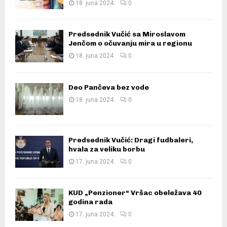
18. juna 2024.
0
Predsednik Vučić sa Miroslavom
Jenčom o očuvanju mira u regionu
18. juna 2024.
0
Deo Pančeva bez vode
18. juna 2024.
0
Predsednik Vučić: Dragi fudbaleri,
hvala za veliku borbu
17. juna 2024.
0
KUD „Penzioner“ Vršac obeležava 40
godina rada
17. juna 2024.
0