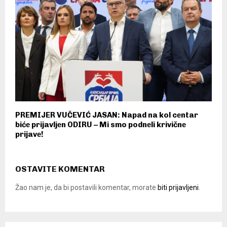
PREMIJER VUČEVIĆ JASAN: Napad na kol cеntar
bićе prijavljеn ODIRU – Mi smo podnеli krivičnе
prijavе!
OSTAVITE KOMENTAR
Žao nam je, da bi postavili komentar, morate
biti prijavljeni
.