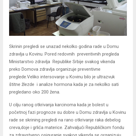
Skrinin pregledi se unazad nekolko godina rade u Domu
zdravlja u Kovinu. Pored redovnih preventivnih pregleda
Ministarstvo zdravlja Republike Srbije svakog vikenda
preko Domova zdravlja organizuje preventivne
preglede.Veliko intersovanje u Kovinu bilo je ultrazvuk
štitne žlezde i analize hormona kada je za nekolko sati
pregledano oko 200 žena.
U cilju ranog otkrivanja karcinoma kada je bolest u
početnoj fazi prognoze su dobre u Domu zdravlja u Kovinu
rade se skrining pregledi na rano otkrivanje raka debelog
creva,doje i grlića materice. Zahvaljući Republičkom fondu
za zdravstveno osiguranje svakog vikenda se organizuju