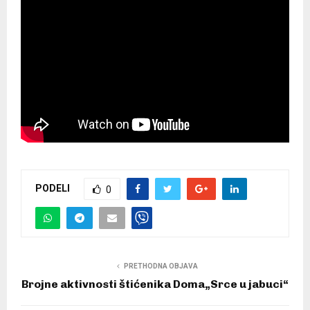
PODELI
0
PRETHODNA OBJAVA
Brojne aktivnosti štićenika Doma„Srce u jabuci“