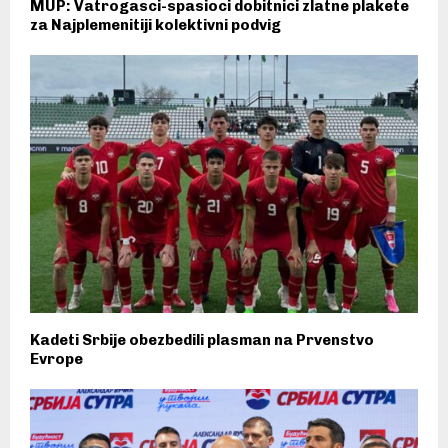
MUP: Vatrogasci-spasioci dobitnici zlatne plakete
za Najplemenitiji kolektivni podvig
Kadeti Srbije obezbedili plasman na Prvenstvo
Evrope