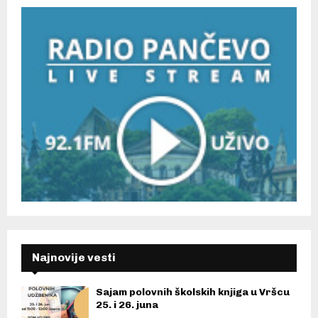
Najnovije vesti
Sajam polovnih školskih knjiga u Vršcu
25. i 26. juna