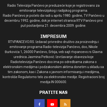
Radio Televizija Pančevo je preduzeće koje je registrovano za
emitovanje televizijskog i radijskog programa.
Radio Pančevo je počelo da radi u aprilu 1980. godine, TV Pančevo u
decembru 1992. godine, dok je internet stranica RTV Pančevo prvi
put postavljena 21. decembra 2009. godine.
IMPRESUM
RTVPANCEVO.RS. Izdavač privredno društvo za proizvodnju i
emitovanje programa Radio-televizija Pančevo, doo, Nikole
Đurkovića 1, 26000 Pančevo, Srbija, veb sajt rtvpancevo.rs Glavna
urednica Jasmina Petković. Izvršavanje obaveza koje
Radiotelevizija Pančevo doo ima po odredbama zakona o
elektronskim medijima i podzakonskim aktima donetim u skladu sa
tim zakonom, kao i Zakona o javnom informisanju i medijima,
kontroliše Regulatorno telo za elektronske medije. Registracioni broj
medija IN 000600.
PRATITE NAS