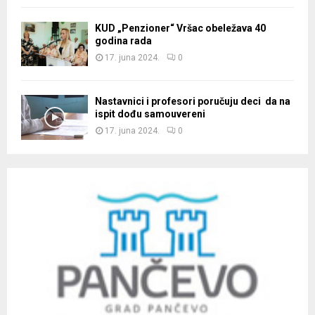
KUD „Penzioner“ Vršac obeležava 40
godina rada
17. juna 2024.
0
Nastavnici i profesori poručuju deci da na
ispit dođu samouvereni
17. juna 2024.
0