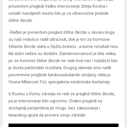
preventivni pregledi.Veliko intersovanje žitelja Kovina i
ostalih naseljenih mesta bilo je za ultrazvučne prelede
štitne žlezde.
-Rađen je preventivni pregled štitne žlezde u okvviru koga
su naši rediolozi radili ultrazvuk, dok je krv za hormone
štitaste žlezde slata u Opštu bolnicu , a kome rezultati nisu
bili dobri rađeni su dodatni. Zainteresovanost je bila velika,
jer se hormoni štitne žlezde ne rade kod nas i nažalost bilo
je dosta patoloških rezultata. Drugog vikenda smo radili
preventivne preglede kardiovaskularnih oboljenj, rekla je
Vesna Milanović Fići, specijalista medicinske biohemije.
U Kovinu u Domu zdravlja ne radi se pregled štitne žlezde,
pa je intersovanje bilo ogromno .Ovakvi pregledi su
dostupniji pacijentima jer mogu bez zakazivanja i
lekarskog uputa da provere svoje zdravlje.