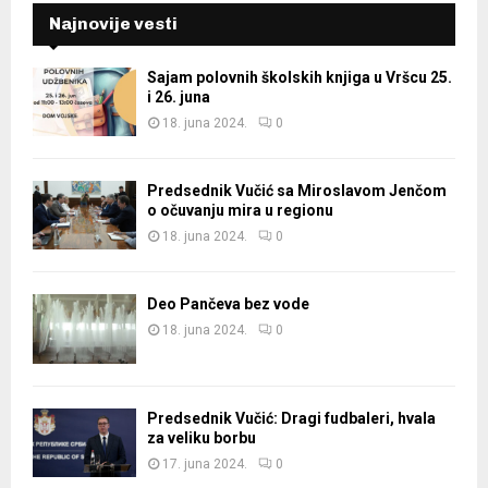
Najnovije vesti
Sajam polovnih školskih knjiga u Vršcu 25.
i 26. juna
18. juna 2024.
0
Predsednik Vučić sa Miroslavom Jenčom
o očuvanju mira u regionu
18. juna 2024.
0
Deo Pančeva bez vode
18. juna 2024.
0
Predsednik Vučić: Dragi fudbaleri, hvala
za veliku borbu
17. juna 2024.
0