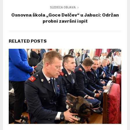
SLEDEĆA OBJAVA
Osnovna škola „Goce Delčev“ u Jabuci: Održan
probni završni ispit
RELATED POSTS