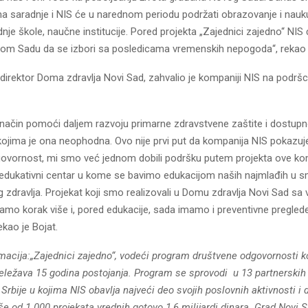
 saradnje i NIS će u narednom periodu podržati obrazovanje i nauku 
nje škole, naučne institucije. Pored projekta „Zajednici zajedno“ NIS
 Sadu da se izbori sa posledicama vremenskih nepogoda“, rekao 
 direktor Doma zdravlja Novi Sad, zahvalio je kompaniji NIS na podršc
 način pomoći daljem razvoju primarne zdravstvene zaštite i dostupno
ojima je ona neophodna. Ovo nije prvi put da kompanija NIS pokazuj
ovornost, mi smo već jednom dobili podršku putem projekta ove ko
 edukativni centar u kome se bavimo edukacijom naših najmlađih u s
 zdravlja. Projekat koji smo realizovali u Domu zdravlja Novi Sad s
mo korak više i, pored edukacije, sada imamo i preventivne pregled
ekao je Bojat.
macija:
„Zajednici zajedno“, vodeći program društvene odgovornosti k
eležava 15 godina postojanja. Program se sprovodi u 13 partnerskih
Srbije u kojima NIS obavlja najveći deo svojih poslovnih aktivnosti i 
še od 1.000 projekata vrednih gotovo 1,6 milijardi dinara. Grad Novi 