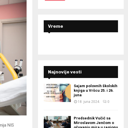
r
R
:
C
H
Vreme
Najnovije vesti
Sajam polovnih školskih
knjiga u Vršcu 25. i 26.
juna
18. juna 2024.
0
Predsednik Vučić sa
Miroslavom Jenčom o
nija NIS
očuvanju mira u regionu