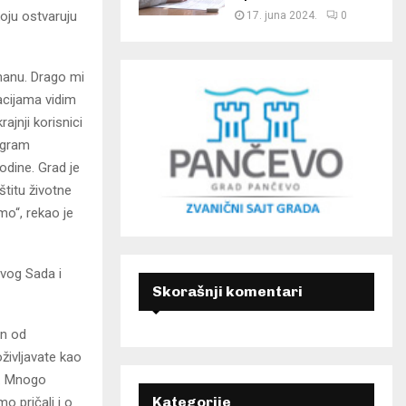
koju ostvaruju
17. juna 2024.
0
manu. Drago mi
acijama vidim
ajnji korisnici
ogram
odine. Grad je
štitu životne
mo“, rekao je
ovog Sada i
Skorašnji komentari
an od
življavate kao
e. Mnogo
Kategorije
o pričali i o