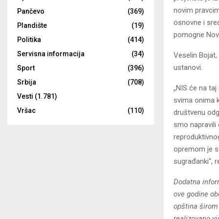
novim pravcima
Pančevo
(369)
osnovne i sred
Plandište
(19)
pomogne Novom
Politika
(414)
Servisna informacija
(34)
Veselin Bojat,
ustanovi.
Sport
(396)
Srbija
(708)
„NIS će na taj
Vesti
(1.781)
svima onima k
Vršac
(110)
društvenu odg
smo napravili
reproduktivnog
opremom je sa
sugrađanki“, r
Dodatna infor
ove godine ob
opština širom 
realizovano vi