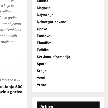
Kultura
u koje je
Magazin
0 miliona
Najvažnije
“ ove godine
Nekategorizovano
kture objekata
Opovo
straživačkih i
tehnoloških
Pančevo
a može se
Plandište
Politika
Servisna informacija
Sport
Srbija
Vesti
SLEDEĆA OBJAVA
Vršac
oklanja 500
ovinu goriva
Arhive