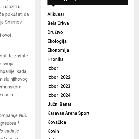
i uložiti u
 će pokušati da
Alibunar
je Smirnov.
Bela Crkva
Društvo
i ovoj
Ekologija
Ekonomija
sti te zaštite
Hronika
e svoju
Izbori
mpanije, kada
Izbori 2022
mislu njihovog
Izbori 2023
a vrhunskom
e naših
Izbori 2024
Južni Banat
Karavan Arena Sport
ompanije NIS,
Kovačica
 gradova i
do sada je
Kovin
Sad deo je