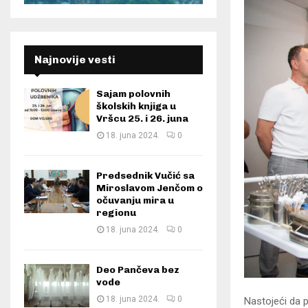
Najnovije vesti
Sajam polovnih
školskih knjiga u
Vršcu 25. i 26. juna
18. juna 2024.
0
Predsednik Vučić sa
Miroslavom Jenčom o
očuvanju mira u
regionu
18. juna 2024.
0
Deo Pančeva bez
vode
18. juna 2024.
0
Nastojeći da 