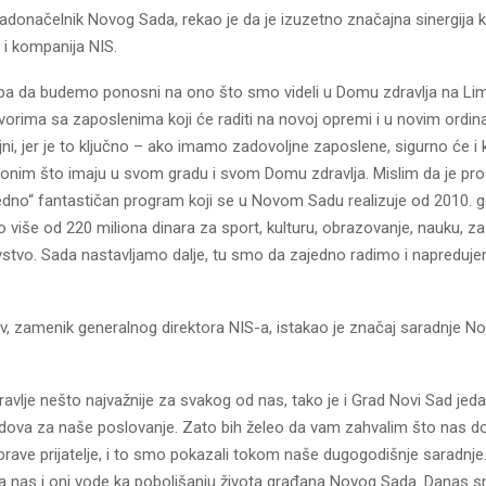
radonačelnik Novog Sada, rekao je da je izuzetno značajna sinergija 
 i kompanija NIS.
eba da budemo ponosni na ono što smo videli u Domu zdravlja na Li
vorima sa zaposlenima koji će raditi na novoj opremi i u novim ordin
ni, jer je to ključno – ako imamo zadovoljne zaposlene, sigurno će i kr
ni onim što imaju u svom gradu i svom Domu zdravlja. Mislim da je pr
edno“ fantastičan program koji se u Novom Sadu realizuje od 2010. g
 više od 220 miliona dinara za sport, kulturu, obrazovanje, nauku, za
vstvo. Sada nastavljamo dalje, tu smo da zajedno radimo i napreduje
, zamenik generalnog direktora NIS-a, istakao je značaj saradnje N
ravlje nešto najvažnije za svakog od nas, tako je i Grad Novi Sad jed
adova za naše poslovanje. Zato bih želeo da vam zahvalim što nas do
 prave prijatelje, i to smo pokazali tokom naše dugogodišnje saradnj
za nas i oni vode ka poboljšanju života građana Novog Sada. Danas sm