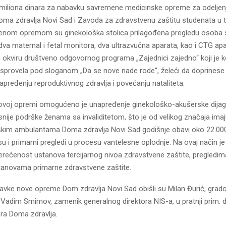
5 miliona dinara za nabavku savremene medicinske opreme za odelje
Doma zdravlja Novi Sad i Zavoda za zdravstvenu zaštitu studenata u 
enom opremom su ginekološka stolica prilagođena pregledu osoba 
 dva maternal i fetal monitora, dva ultrazvučna aparata, kao i CTG apa
 u okviru društveno odgovornog programa „Zajednici zajedno“ koji je 
 sprovela pod sloganom „Da se nove nade rode“, želeći da doprines
napređenju reproduktivnog zdravlja i povećanju nataliteta.
novoj opremi omogućeno je unapređenje ginekološko-akušerske dijagn
snije podrške ženama sa invaliditetom, što je od velikog značaja imaj
škim ambulantama Doma zdravlja Novi Sad godišnje obavi oko 22.000
u i primarni pregledi u procesu vantelesne oplodnje. Na ovaj način j
rećenost ustanova tercijarnog nivoa zdravstvene zaštite, pregledima
stanovama primarne zdravstvene zaštite.
ke nove opreme Dom zdravlja Novi Sad obišli su Milan Đurić, grado
Vadim Smirnov, zamenik generalnog direktora NIS-a, u pratnji prim. 
ora Doma zdravlja.