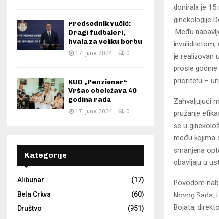
donirala je 1
ginekologije 
Predsednik Vučić:
Među nabavlj
Dragi fudbaleri,
hvala za veliku borbu
invaliditetom,
17. juna 2024.
0
je realizovan
prošle godine
prioritetu – u
KUD „Penzioner“
Vršac obeležava 40
godina rada
Zahvaljujući 
17. juna 2024.
0
pružanje efika
se u ginekolo
među kojima s
smanjena opte
Kategorije
obavljaju u u
Alibunar
(17)
Povodom nabav
Bela Crkva
(60)
Novog Sada, i 
Bojata, direkt
Društvo
(951)