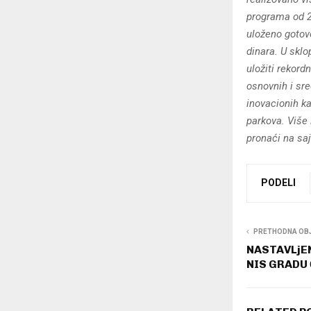
programa od 20
uloženo gotov
dinara. U sklo
uložiti rekord
osnovnih i sre
inovacionih ka
parkova. Više
pronaći na saj
PODELI
PRETHODNA OB
NASTAVLjE
NIS GRADU