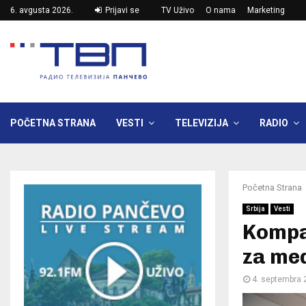
6. avgusta 2026.
Prijavi se
TV Uživo
O nama
Marketing
POČETNA STRANA
VESTI
TELEVIZIJA
RADIO
Početna Strana
Srbija
Vesti
Kompa
za me
4. septembra 