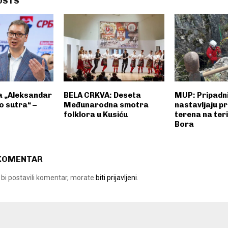
OSTS
ta „Aleksandar
BELA CRKVA: Deseta
MUP: Pripadn
o sutra“ –
Međunarodna smotra
nastavljaju p
folklora u Kusiću
terena na teri
Bora
 KOMENTAR
 bi postavili komentar, morate
biti prijavljeni
.