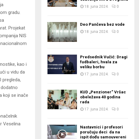
nja
18. juna 2024.
0
tom gradu.
sa
Deo Pančeva bez vode
rat. Projekat
18. juna 2024.
0
kompanija NIS
e nacionalnom
Predsednik Vučić: Dragi
fudbaleri, hvala za
ostike, kao i
veliku borbu
ući u vidu da
17. juna 2024.
0
 pregleda,
e dodatno
KUD „Penzioner“ Vršac
 koji se inače
obeležava 40 godina
rada
17. juna 2024.
0
načelnik
dr Veselina
Nastavnici i profesori
poručuju deci da na
ispit dođu samouvereni