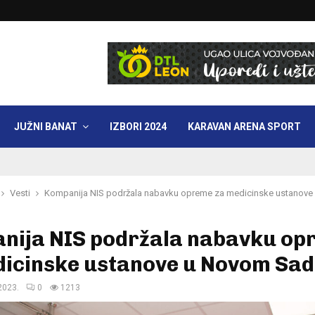
JUŽNI BANAT
IZBORI 2024
KARAVAN ARENA SPORT
Vesti
Kompanija NIS podržala nabavku opreme za medicinske ustanov
nija NIS podržala nabavku op
dicinske ustanove u Novom Sa
2023.
0
1213