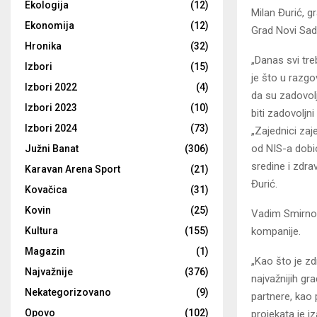
Ekologija
(12)
Milan Đurić, g
Ekonomija
(12)
Grad Novi Sad
Hronika
(32)
„Danas svi tr
Izbori
(15)
je što u razgo
Izbori 2022
(4)
da su zadovolj
Izbori 2023
(10)
biti zadovolj
Izbori 2024
(73)
„Zajednici zaj
od NIS-a dobio
Južni Banat
(306)
sredine i zdra
Karavan Arena Sport
(21)
Đurić.
Kovačica
(31)
Kovin
(25)
Vadim Smirnov
Kultura
(155)
kompanije.
Magazin
(1)
„Kao što je zd
Najvažnije
(376)
najvažnijih gr
Nekategorizovano
(9)
partnere, kao
Opovo
(102)
projekata je i