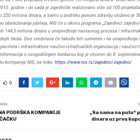
10. godine i do sada je zajednički realizovano više od 100 projekata 
o 220 miliona dinara, a samo u podršku javnom zdravlju uloženo je 3
pu obeležavanja jubileja, NIS će u okviru programa „Zajednici zajedno
nih 144,5 miliona dinara u unapređenje nastavnog procesa i infrastru
dnjih škola. Deo sredstava će takođe biti usmeren i na unapređenje i
paciteta i infrastrukture naučno-istraživačkih organizacija i naučno-
 informacija o ovogodišnjem konkursu koji je otvoren do 8. septembr
tu kompanije NIS, na linku:
https://www.nis.rs/zajednici-zajedno/
0
JAVA
NA PODRŠKA KOMPANIJE
„Sa nama na putu“ p
 ČAČKU
dinara uz prvu kup