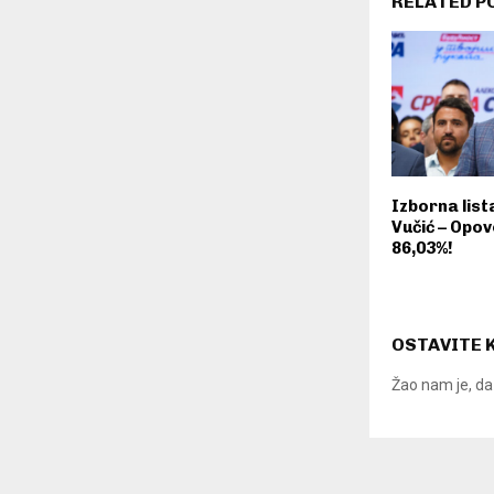
RELATED P
Izborna lis
Vučić – Opov
86,03%!
OSTAVITE
Žao nam je, da